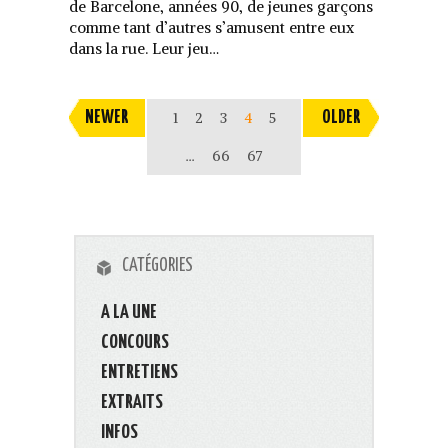
de Barcelone, années 90, de jeunes garçons
comme tant d’autres s’amusent entre eux
dans la rue. Leur jeu…
NEWER
1
2
3
4
5
OLDER
…
66
67
CATÉGORIES
A LA UNE
CONCOURS
ENTRETIENS
EXTRAITS
INFOS