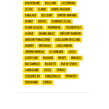
BOB MORANE
BOUZARD
CASTERMAN
CESTAC
CLARKE
DANIEL MAGHEN
DARGAUD
DELCOURT
DIMITRI ARMAND
DISNEY
DUPUIS
FLORENCE CESTAC
FLUIDE GLACIAL
FROMENTAL
FUTUROPOLIS
GLÉNAT
GRAND ANGLE
GRÉGORY MARDON
GRÉGORY PANACCIONE
GUILLAUME BOUZARD
HUBERT
INTÉGRALE
JACK LONDON
JÉRÉMIE MOREAU
LE LOMBARD
LOISEL
LUCKY LUKE
MAGHEN
MICKEY
MIRAGES
NOCTAMBULE
ROCHETTE
RUE DE SÈVRES
SARBACANE
SOLEIL
SPIROU
SÉQUENCE BD
TANQUERELLE
TRONCHET
VEHLMANN
ZIDROU