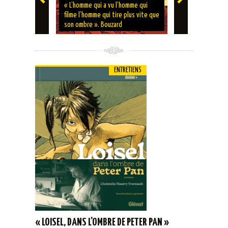
ENTRETIENS
« L’homme qui a vu l’homme qui
filme l’homme qui tire plus vite que
‘Marcel Basc
son ombre ». Bouzard
Duchazeau
ENTRETIENS
« LOISEL, DANS L’OMBRE DE PETER PAN »