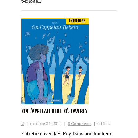
période…
ENTRETIENS
‘ON L’APPELAIT BEBETO’. JAVI REY
vl
|
octobre 24, 2024
|
0 Comments
|
0 Likes
Entretien avec Javi Rey Dans une banlieue