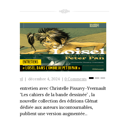
ENTRETIENS
ENTRETIENS
« LOISEL, DANS L’OMBRE DE PETER PAN »
« FRANQUIN 
vl
|
décembre 4, 2024
|
0 Comments
vl
|
décembr
1
2
3
entretien avec Christelle Pissavy-Yvernault
entretien a
‘Les cahiers de la bande dessinée’ , la
Il vient d’
nouvelle collection des éditions Glénat
où son livr
dédiée aux auteurs incontournables,
suscitait l’
publient une version augmentée...