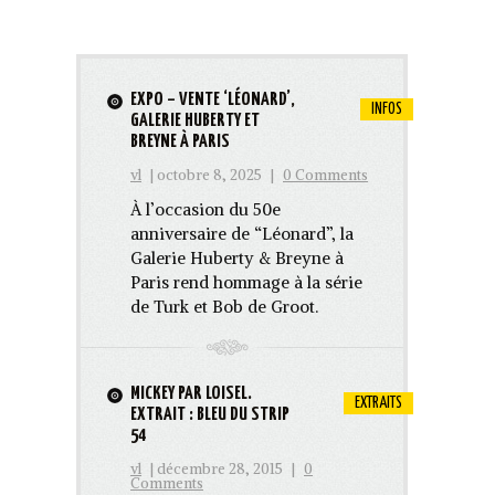
EXPO – VENTE ‘LÉONARD’,
INFOS
GALERIE HUBERTY ET
BREYNE À PARIS
vl
| octobre 8, 2025
|
0 Comments
À l’occasion du 50e
anniversaire de “Léonard”, la
Galerie Huberty & Breyne à
Paris rend hommage à la série
de Turk et Bob de Groot.
MICKEY PAR LOISEL.
EXTRAITS
EXTRAIT : BLEU DU STRIP
54
vl
| décembre 28, 2015
|
0
Comments