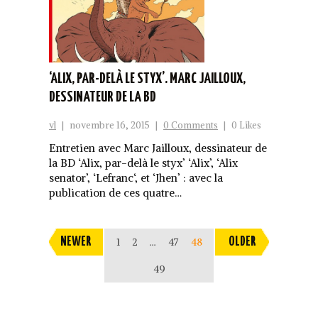
‘ALIX, PAR-DELÀ LE STYX’. MARC JAILLOUX,
DESSINATEUR DE LA BD
vl
|
novembre 16, 2015
|
0 Comments
|
0 Likes
Entretien avec Marc Jailloux, dessinateur de
la BD ‘Alix, par-delà le styx’ ‘Alix’, ‘Alix
senator’, ‘Lefranc‘, et ‘Jhen’ : avec la
publication de ces quatre…
NEWER
1
2
…
47
48
OLDER
49