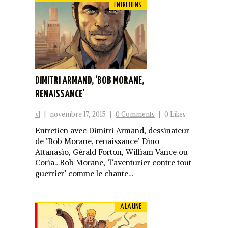
ENTRETIENS
DIMITRI ARMAND, ‘BOB MORANE,
RENAISSANCE’
vl
|
novembre 17, 2015
|
0 Comments
|
0 Likes
Entretien avec Dimitri Armand, dessinateur
de ‘Bob Morane, renaissance’ Dino
Attanasio, Gérald Forton, William Vance ou
Coria…Bob Morane, ‘l’aventurier contre tout
guerrier’ comme le chante…
A LA UNE