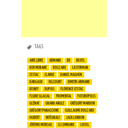
TAGS
AIRE LIBRE
ARMAND
BD
BD RTL
BOB MORANE
BOUZARD
CASTERMAN
CESTAC
CLARKE
DANIEL MAGHEN
DARGAUD
DELCOURT
DIMITRI ARMAND
DISNEY
DUPUIS
FLORENCE CESTAC
FLUIDE GLACIAL
FROMENTAL
FUTUROPOLIS
GLÉNAT
GRAND ANGLE
GRÉGORY MARDON
GRÉGORY PANACCIONE
GUILLAUME BOUZARD
HUBERT
INTÉGRALE
JACK LONDON
JÉRÉMIE MOREAU
LE LOMBARD
LOISEL