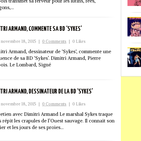
ois transmet sa ferveur pour les lutins, fées,
gons,…
ITRI ARMAND, COMMENTE SA BD ‘SYKES’
novembre 18, 2015
|
0 Comments
|
0 Likes
itri Armand, dessinateur de ‘Sykes‘, commente une
uence de sa BD ‘Sykes’. Dimitri Armand, Pierre
ois. Le Lombard, Signé
ITRI ARMAND, DESSINATEUR DE LA BD ‘SYKES’
novembre 18, 2015
|
0 Comments
|
0 Likes
retien avec Dimitri Armand Le marshal Sykes traque
 répit les crapules de l’Ouest sauvage. Il connait son
er et les jours de ses proies…