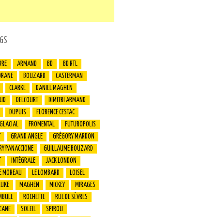
GS
BRE
ARMAND
BD
BD RTL
ORANE
BOUZARD
CASTERMAN
CLARKE
DANIEL MAGHEN
UD
DELCOURT
DIMITRI ARMAND
DUPUIS
FLORENCE CESTAC
 GLACIAL
FROMENTAL
FUTUROPOLIS
T
GRAND ANGLE
GRÉGORY MARDON
RY PANACCIONE
GUILLAUME BOUZARD
T
INTÉGRALE
JACK LONDON
E MOREAU
LE LOMBARD
LOISEL
LUKE
MAGHEN
MICKEY
MIRAGES
MBULE
ROCHETTE
RUE DE SÈVRES
CANE
SOLEIL
SPIROU