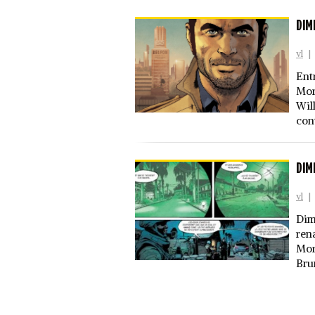
DIM
vl
|
Ent
Mor
Wil
con
DIM
vl
|
Dim
ren
Mor
Bru