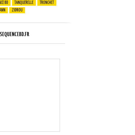
CE BD
TANQUERELLE
TRONCHET
ANN
ZIDROU
EQUENCEBD.FR