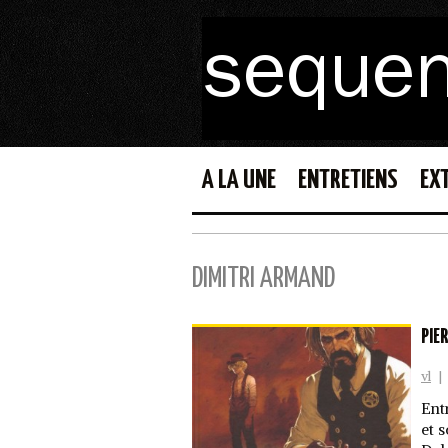
A LA UNE
ENTRETIENS
EX
DIMITRI ARMAND
PIE
vl
|
Ent
et 