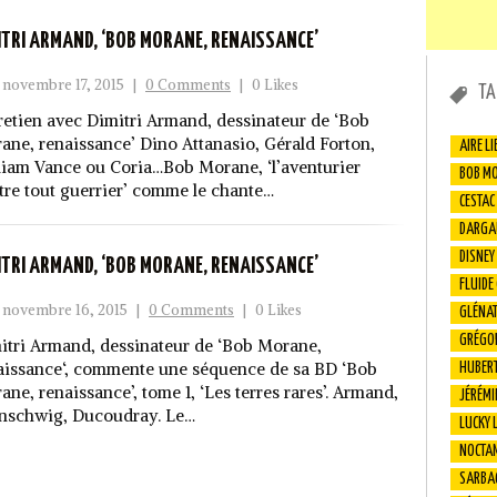
ITRI ARMAND, ‘BOB MORANE, RENAISSANCE’
novembre 17, 2015
|
0 Comments
|
0 Likes
TA
retien avec Dimitri Armand, dessinateur de ‘Bob
ane, renaissance’ Dino Attanasio, Gérald Forton,
AIRE LI
liam Vance ou Coria…Bob Morane, ‘l’aventurier
BOB M
tre tout guerrier’ comme le chante…
CESTAC
DARGA
DISNEY
ITRI ARMAND, ‘BOB MORANE, RENAISSANCE’
FLUIDE
novembre 16, 2015
|
0 Comments
|
0 Likes
GLÉNA
GRÉGO
itri Armand, dessinateur de ‘Bob Morane,
aissance‘, commente une séquence de sa BD ‘Bob
HUBER
ane, renaissance’, tome 1, ‘Les terres rares’. Armand,
JÉRÉMI
nschwig, Ducoudray. Le…
LUCKY 
NOCTA
SARBA