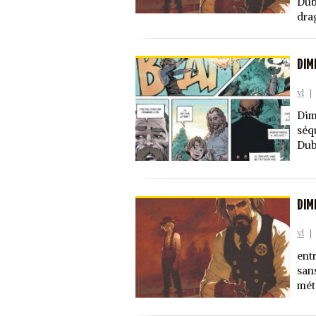
Dub
dra
DIM
vl
|
Dim
séq
Dub
DIM
vl
|
ent
sans
méti