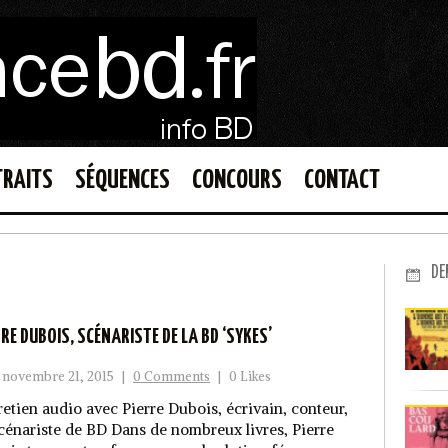
TRAITS
SÉQUENCES
CONCOURS
CONTACT
DE
RRE DUBOIS, SCÉNARISTE DE LA BD ‘SYKES’
novembre 21, 2015
|
0 Comments
|
0 Likes
retien audio avec Pierre Dubois, écrivain, conteur,
scénariste de BD Dans de nombreux livres, Pierre