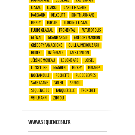
BOB MORANE
BOUZARD
CASTERMAN
CESTAC
CLARKE
DANIEL MAGHEN
DARGAUD
DELCOURT
DIMITRI ARMAND
DISNEY
DUPUIS
FLORENCE CESTAC
FLUIDE GLACIAL
FROMENTAL
FUTUROPOLIS
GLÉNAT
GRAND ANGLE
GRÉGORY MARDON
GRÉGORY PANACCIONE
GUILLAUME BOUZARD
HUBERT
INTÉGRALE
JACK LONDON
JÉRÉMIE MOREAU
LE LOMBARD
LOISEL
LUCKY LUKE
MAGHEN
MICKEY
MIRAGES
NOCTAMBULE
ROCHETTE
RUE DE SÈVRES
SARBACANE
SOLEIL
SPIROU
SÉQUENCE BD
TANQUERELLE
TRONCHET
VEHLMANN
ZIDROU
WWW.SEQUENCEBD.FR