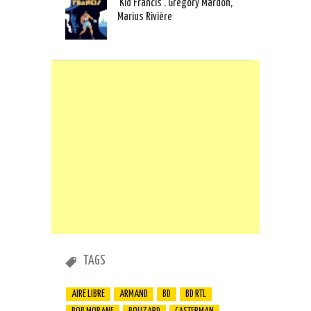
‘Kid Francis’. Grégory Mardon,
Marius Rivière
TAGS
AIRE LIBRE
ARMAND
BD
BD RTL