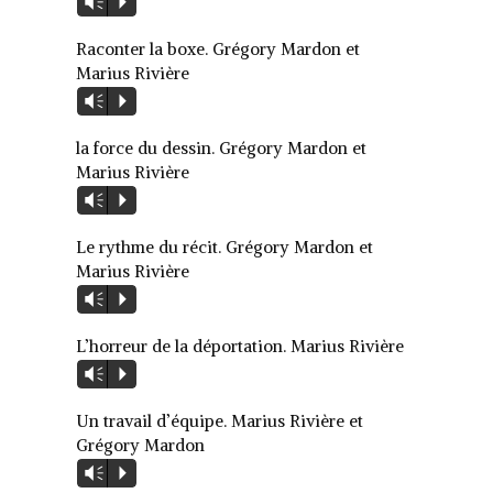
Vm
P
audio
Raconter la boxe. Grégory Mardon et
Marius Rivière
Lecteur
Vm
P
audio
la force du dessin. Grégory Mardon et
Marius Rivière
Lecteur
Vm
P
audio
Le rythme du récit. Grégory Mardon et
Marius Rivière
Lecteur
Vm
P
audio
L’horreur de la déportation. Marius Rivière
Lecteur
Vm
P
audio
Un travail d’équipe. Marius Rivière et
Grégory Mardon
Lecteur
Vm
P