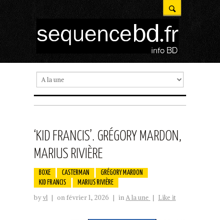
‘KID FRANCIS’. GRÉGORY MARDON,
MARIUS RIVIÈRE
BOXE
CASTERMAN
GRÉGORY MARDON
KID FRANCIS
MARIUS RIVIÈRE
by
vl
|
on février 1, 2026
|
in
A la une
|
Like it