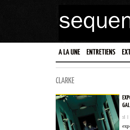
A LA UNE
ENTRETIENS
EX
CLARKE
EXP
GAL
vl
|
exp