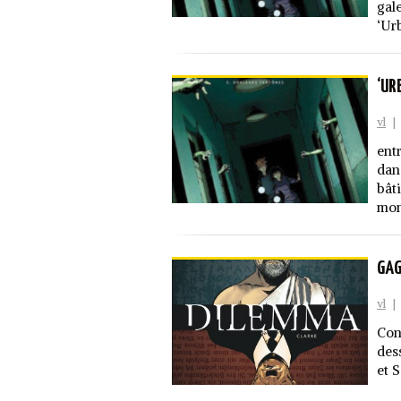
gal
‘Ur
‘UR
vl
|
ent
dan
bât
mon
GAG
vl
|
Con
des
et 