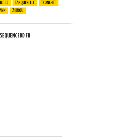
CE BD
TANQUERELLE
TRONCHET
ANN
ZIDROU
EQUENCEBD.FR