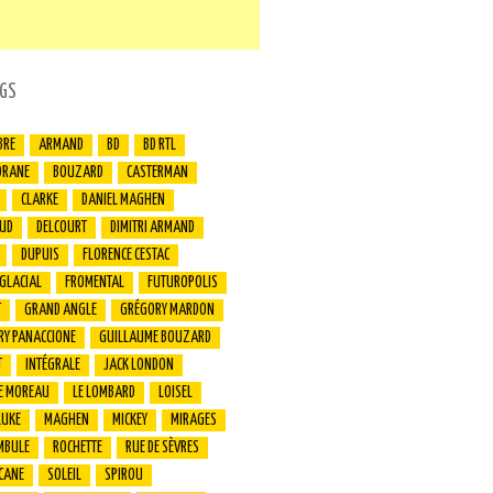
GS
BRE
ARMAND
BD
BD RTL
ORANE
BOUZARD
CASTERMAN
CLARKE
DANIEL MAGHEN
UD
DELCOURT
DIMITRI ARMAND
DUPUIS
FLORENCE CESTAC
 GLACIAL
FROMENTAL
FUTUROPOLIS
T
GRAND ANGLE
GRÉGORY MARDON
RY PANACCIONE
GUILLAUME BOUZARD
T
INTÉGRALE
JACK LONDON
E MOREAU
LE LOMBARD
LOISEL
LUKE
MAGHEN
MICKEY
MIRAGES
MBULE
ROCHETTE
RUE DE SÈVRES
CANE
SOLEIL
SPIROU