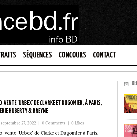
TRAITS
SÉQUENCES
CONCOURS
CONTACT
DE
O-VENTE ‘URBEX’ DE CLARKE ET DUGOMIER, À PARIS,
ERIE HUBERTY & BREYNE
septembre 27, 2022
|
0 Comments
|
0 Likes
o-vente ‘Urbex’ de Clarke et Dugomier à Paris,