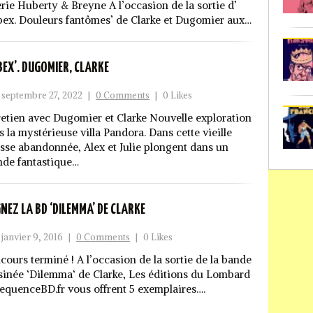
erie Huberty & Breyne A l’occasion de la sortie d’
bex. Douleurs fantômes’ de Clarke et Dugomier aux…
BEX’. DUGOMIER, CLARKE
septembre 27, 2022
|
0 Comments
|
0 Likes
retien avec Dugomier et Clarke Nouvelle exploration
s la mystérieuse villa Pandora. Dans cette vieille
isse abandonnée, Alex et Julie plongent dans un
de fantastique…
NEZ LA BD ‘DILEMMA’ DE CLARKE
janvier 9, 2016
|
0 Comments
|
0 Likes
cours terminé ! A l’occasion de la sortie de la bande
sinée ‘Dilemma‘ de Clarke, Les éditions du Lombard
SequenceBD.fr vous offrent 5 exemplaires….