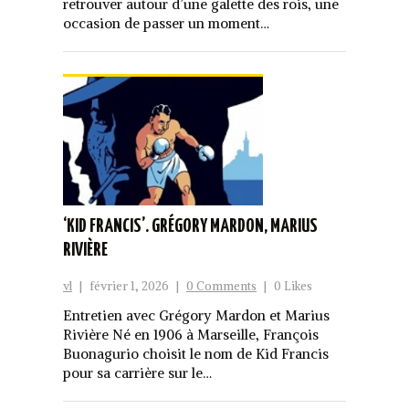
retrouver autour d’une galette des rois, une
occasion de passer un moment…
‘KID FRANCIS’. GRÉGORY MARDON, MARIUS
RIVIÈRE
vl
|
février 1, 2026
|
0 Comments
|
0 Likes
Entretien avec Grégory Mardon et Marius
Rivière Né en 1906 à Marseille, François
Buonagurio choisit le nom de Kid Francis
pour sa carrière sur le…