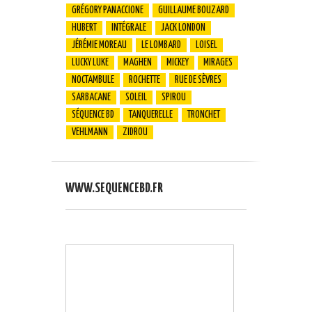
GRÉGORY PANACCIONE
GUILLAUME BOUZARD
HUBERT
INTÉGRALE
JACK LONDON
JÉRÉMIE MOREAU
LE LOMBARD
LOISEL
LUCKY LUKE
MAGHEN
MICKEY
MIRAGES
NOCTAMBULE
ROCHETTE
RUE DE SÈVRES
SARBACANE
SOLEIL
SPIROU
SÉQUENCE BD
TANQUERELLE
TRONCHET
VEHLMANN
ZIDROU
WWW.SEQUENCEBD.FR