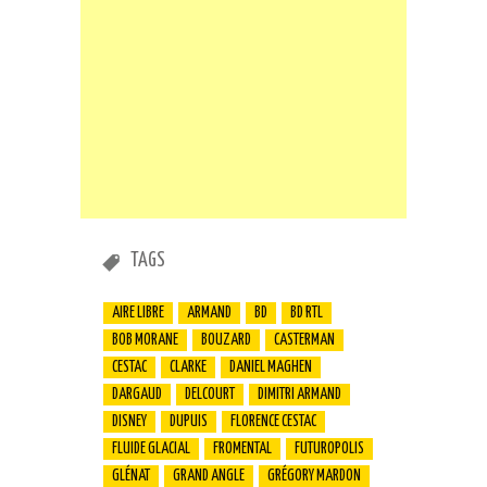
TAGS
AIRE LIBRE
ARMAND
BD
BD RTL
BOB MORANE
BOUZARD
CASTERMAN
CESTAC
CLARKE
DANIEL MAGHEN
DARGAUD
DELCOURT
DIMITRI ARMAND
DISNEY
DUPUIS
FLORENCE CESTAC
FLUIDE GLACIAL
FROMENTAL
FUTUROPOLIS
GLÉNAT
GRAND ANGLE
GRÉGORY MARDON