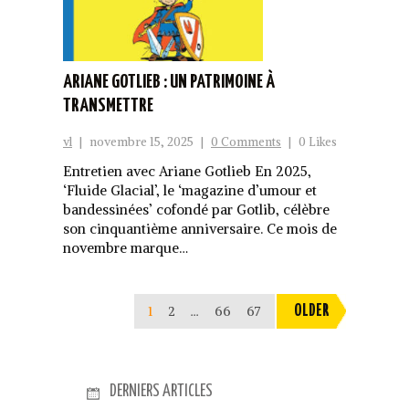
ARIANE GOTLIEB : UN PATRIMOINE À
TRANSMETTRE
vl
|
novembre 15, 2025
|
0 Comments
|
0 Likes
Entretien avec Ariane Gotlieb En 2025,
‘Fluide Glacial’, le ‘magazine d’umour et
bandessinées’ cofondé par Gotlib, célèbre
son cinquantième anniversaire. Ce mois de
novembre marque…
1
2
…
66
67
OLDER
DERNIERS ARTICLES