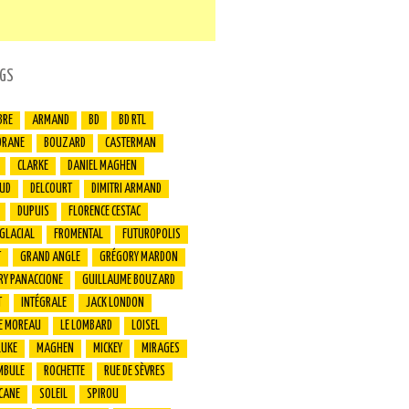
GS
BRE
ARMAND
BD
BD RTL
ORANE
BOUZARD
CASTERMAN
CLARKE
DANIEL MAGHEN
UD
DELCOURT
DIMITRI ARMAND
DUPUIS
FLORENCE CESTAC
 GLACIAL
FROMENTAL
FUTUROPOLIS
T
GRAND ANGLE
GRÉGORY MARDON
RY PANACCIONE
GUILLAUME BOUZARD
T
INTÉGRALE
JACK LONDON
E MOREAU
LE LOMBARD
LOISEL
LUKE
MAGHEN
MICKEY
MIRAGES
MBULE
ROCHETTE
RUE DE SÈVRES
CANE
SOLEIL
SPIROU