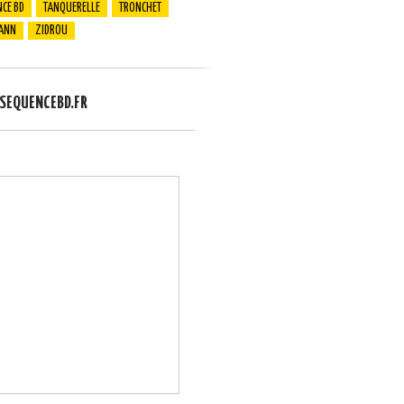
CE BD
TANQUERELLE
TRONCHET
ANN
ZIDROU
EQUENCEBD.FR