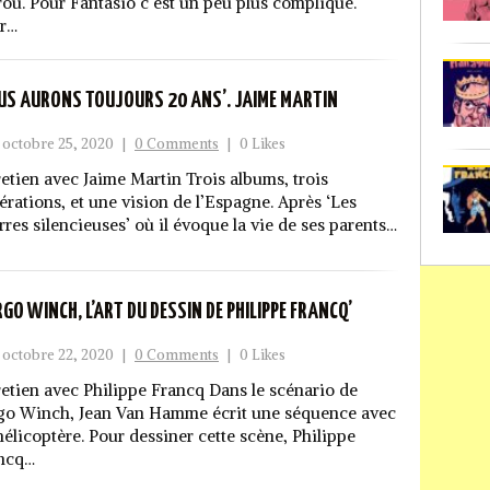
rou. Pour Fantasio c’est un peu plus compliqué.
r…
US AURONS TOUJOURS 20 ANS’. JAIME MARTIN
octobre 25, 2020
|
0 Comments
|
0 Likes
retien avec Jaime Martin Trois albums, trois
érations, et une vision de l’Espagne. Après ‘Les
rres silencieuses’ où il évoque la vie de ses parents…
RGO WINCH, L’ART DU DESSIN DE PHILIPPE FRANCQ’
octobre 22, 2020
|
0 Comments
|
0 Likes
retien avec Philippe Francq Dans le scénario de
go Winch, Jean Van Hamme écrit une séquence avec
hélicoptère. Pour dessiner cette scène, Philippe
ncq…