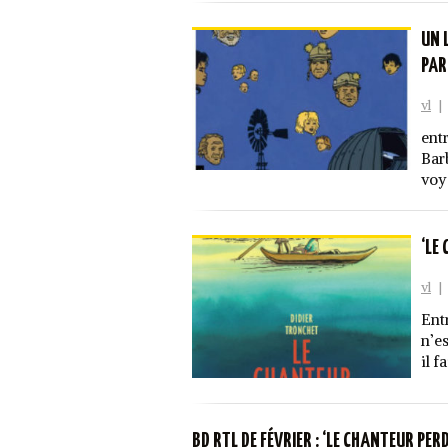
UN 
PAR
vl
|
ent
Bar
voy
‘LE
vl
|
Ent
n’e
il 
BD RTL DE FÉVRIER : ‘LE CHANTEUR PER