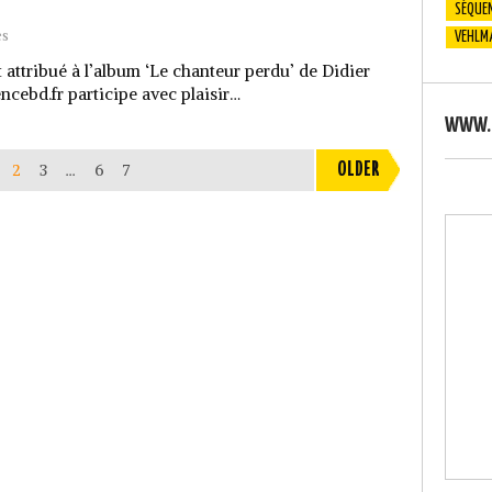
SÉQUEN
es
VEHLM
attribué à l’album ‘Le chanteur perdu’ de Didier
cebd.fr participe avec plaisir…
WWW.S
2
3
…
6
7
OLDER