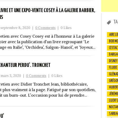
LIVRE ET UNE EXPO-VENTE COSEY À LA GALERIE BARBIER,
IS
TA
septembre 8, 2020
|
0 Comments
|
0 Likes
AIRE LI
retien avec Cosey Cosey est à l’honneur à La galerie
bier avec la publication d’un livre regroupant ‘Le
BOB M
age en Italie’, ‘Orchidea’, Saïgon-Hanoï’, et ‘Joyeux…
CESTAC
DARGA
DISNEY
 CHANTEUR PERDU’. TRONCHET
FLUIDE
GLÉNA
mars 3, 2020
|
0 Comments
|
0 Likes
GRÉGO
retien avec Didier Tronchet Jean, bibliothécaire,
HUBER
st plus vraiment à la page. Fatigué par son quotidien,
JÉRÉMI
fait un burn-out. L’occasion pour lui de prendre…
LUCKY 
NOCTA
SARBA
DU’