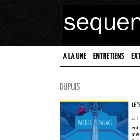
A LA UNE
ENTRETIENS
EX
DUPUIS
LE 
vl
|
ent
mét