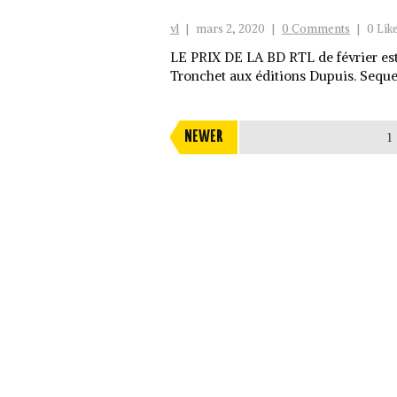
vl
|
mars 2, 2020
|
0 Comments
|
0 Lik
LE PRIX DE LA BD RTL de février est 
Tronchet aux éditions Dupuis. Sequen
NEWER
1