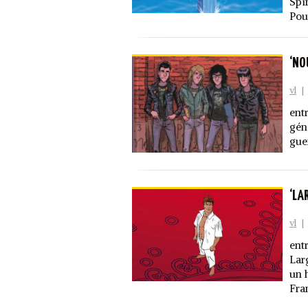
Spi
Pou
‘NO
vl
|
ent
gén
gue
‘LA
vl
|
ent
Lar
un 
Fra