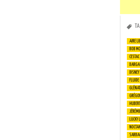
TA
AIRE LI
BOB M
CESTAC
DARGA
DISNEY
FLUIDE
GLÉNA
GRÉGO
HUBER
JÉRÉMI
LUCKY 
NOCTA
SARBA