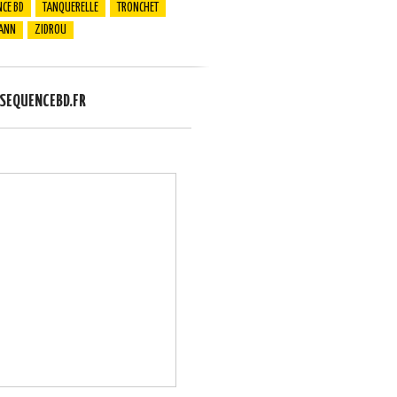
CE BD
TANQUERELLE
TRONCHET
ANN
ZIDROU
EQUENCEBD.FR