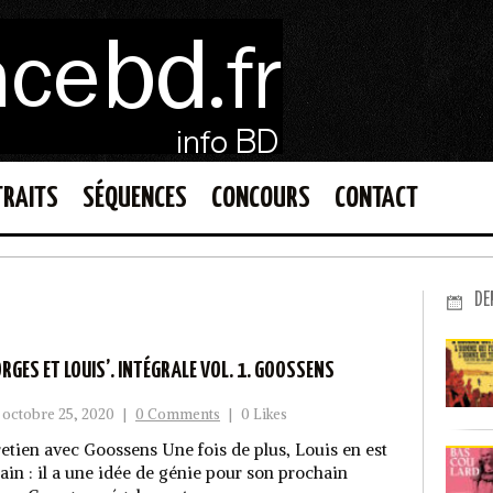
TRAITS
SÉQUENCES
CONCOURS
CONTACT
DE
ORGES ET LOUIS’. INTÉGRALE VOL. 1. GOOSSENS
octobre 25, 2020
|
0 Comments
|
0 Likes
retien avec Goossens Une fois de plus, Louis en est
tain : il a une idée de génie pour son prochain