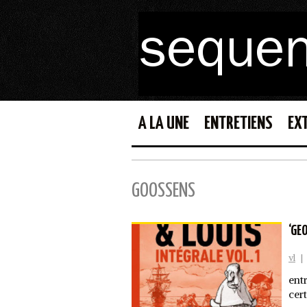
A LA UNE
ENTRETIENS
EX
GOOSSENS
‘GE
vl
|
ent
cer