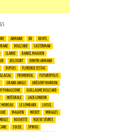
GS
BRE
ARMAND
BD
BD RTL
ORANE
BOUZARD
CASTERMAN
CLARKE
DANIEL MAGHEN
UD
DELCOURT
DIMITRI ARMAND
DUPUIS
FLORENCE CESTAC
 GLACIAL
FROMENTAL
FUTUROPOLIS
T
GRAND ANGLE
GRÉGORY MARDON
RY PANACCIONE
GUILLAUME BOUZARD
T
INTÉGRALE
JACK LONDON
E MOREAU
LE LOMBARD
LOISEL
LUKE
MAGHEN
MICKEY
MIRAGES
MBULE
ROCHETTE
RUE DE SÈVRES
CANE
SOLEIL
SPIROU