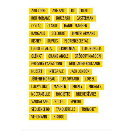
AIRE LIBRE
ARMAND
BD
BD RTL
BOB MORANE
BOUZARD
CASTERMAN
CESTAC
CLARKE
DANIEL MAGHEN
DARGAUD
DELCOURT
DIMITRI ARMAND
DISNEY
DUPUIS
FLORENCE CESTAC
FLUIDE GLACIAL
FROMENTAL
FUTUROPOLIS
GLÉNAT
GRAND ANGLE
GRÉGORY MARDON
GRÉGORY PANACCIONE
GUILLAUME BOUZARD
HUBERT
INTÉGRALE
JACK LONDON
JÉRÉMIE MOREAU
LE LOMBARD
LOISEL
LUCKY LUKE
MAGHEN
MICKEY
MIRAGES
NOCTAMBULE
ROCHETTE
RUE DE SÈVRES
SARBACANE
SOLEIL
SPIROU
SÉQUENCE BD
TANQUERELLE
TRONCHET
VEHLMANN
ZIDROU