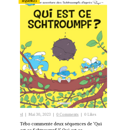
SÉQUENCES
vl
|
Mai 30, 2023
|
0 Comments
|
0 Likes
Tébo commente deux séquences de ‘Qui