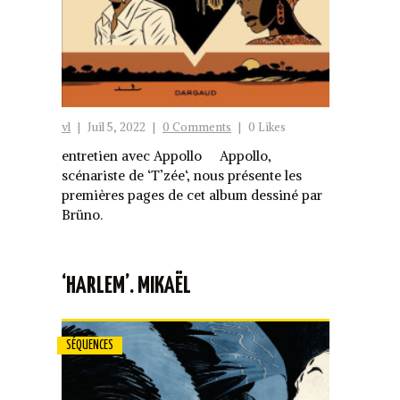
vl
|
Juil 5, 2022
|
0 Comments
|
0 Likes
entretien avec Appollo Appollo,
scénariste de ‘T’zée‘, nous présente les
premières pages de cet album dessiné par
Brüno.
‘HARLEM’. MIKAËL
SÉQUENCES