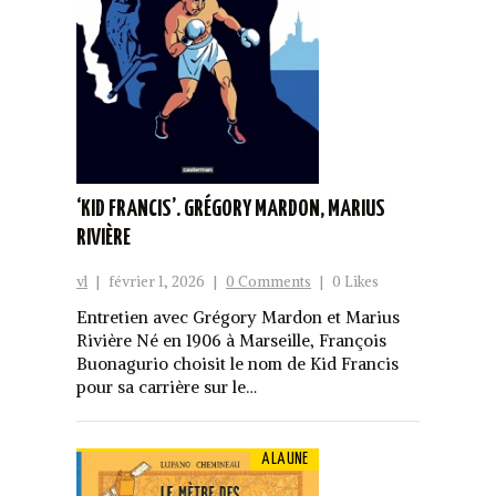
‘KID FRANCIS’. GRÉGORY MARDON, MARIUS
RIVIÈRE
vl
|
février 1, 2026
|
0 Comments
|
0 Likes
Entretien avec Grégory Mardon et Marius
Rivière Né en 1906 à Marseille, François
Buonagurio choisit le nom de Kid Francis
pour sa carrière sur le…
A LA UNE