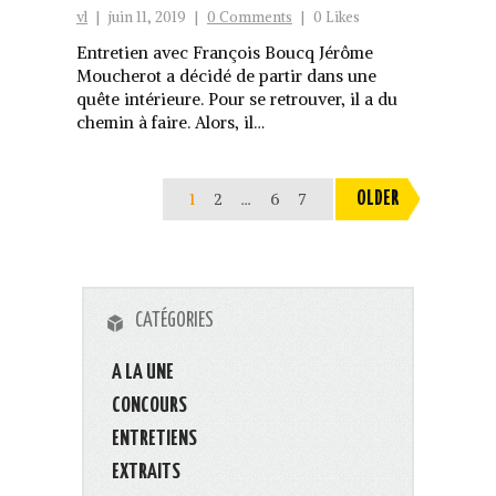
vl
|
juin 11, 2019
|
0 Comments
|
0 Likes
Entretien avec François Boucq Jérôme
Moucherot a décidé de partir dans une
quête intérieure. Pour se retrouver, il a du
chemin à faire. Alors, il…
1
2
…
6
7
OLDER
CATÉGORIES
A LA UNE
CONCOURS
ENTRETIENS
EXTRAITS