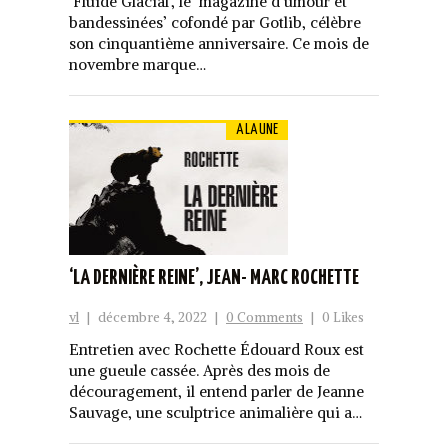
‘Fluide Glacial’, le ‘magazine d’umour et
bandessinées’ cofondé par Gotlib, célèbre
son cinquantième anniversaire. Ce mois de
novembre marque…
A LA UNE
‘LA DERNIÈRE REINE’, JEAN- MARC ROCHETTE
vl
|
décembre 4, 2022
|
0 Comments
|
0 Likes
Entretien avec Rochette Édouard Roux est
une gueule cassée. Après des mois de
découragement, il entend parler de Jeanne
Sauvage, une sculptrice animalière qui a…