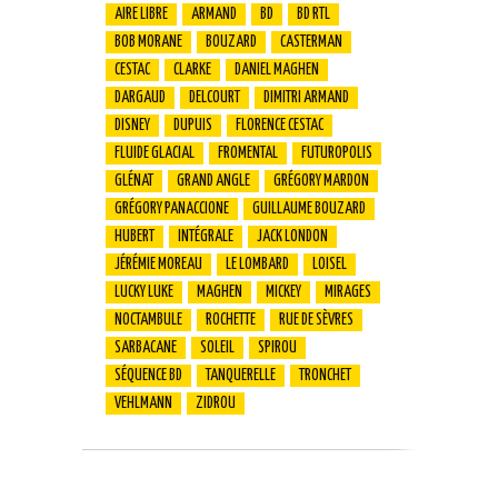
AIRE LIBRE
ARMAND
BD
BD RTL
BOB MORANE
BOUZARD
CASTERMAN
CESTAC
CLARKE
DANIEL MAGHEN
DARGAUD
DELCOURT
DIMITRI ARMAND
DISNEY
DUPUIS
FLORENCE CESTAC
FLUIDE GLACIAL
FROMENTAL
FUTUROPOLIS
GLÉNAT
GRAND ANGLE
GRÉGORY MARDON
GRÉGORY PANACCIONE
GUILLAUME BOUZARD
HUBERT
INTÉGRALE
JACK LONDON
JÉRÉMIE MOREAU
LE LOMBARD
LOISEL
LUCKY LUKE
MAGHEN
MICKEY
MIRAGES
NOCTAMBULE
ROCHETTE
RUE DE SÈVRES
SARBACANE
SOLEIL
SPIROU
SÉQUENCE BD
TANQUERELLE
TRONCHET
VEHLMANN
ZIDROU