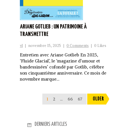
ARIANE GOTLIEB : UN PATRIMOINE À
TRANSMETTRE
vl
|
novembre 15, 2025
|
0 Comments
|
0 Likes
Entretien avec Ariane Gotlieb En 2025,
‘Fluide Glacial’, le ‘magazine d’umour et
bandessinées’ cofondé par Gotlib, célèbre
son cinquantième anniversaire. Ce mois de
novembre marque…
1
2
…
66
67
OLDER
DERNIERS ARTICLES