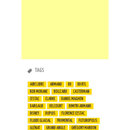
TAGS
AIRE LIBRE
ARMAND
BD
BD RTL
BOB MORANE
BOUZARD
CASTERMAN
CESTAC
CLARKE
DANIEL MAGHEN
DARGAUD
DELCOURT
DIMITRI ARMAND
DISNEY
DUPUIS
FLORENCE CESTAC
FLUIDE GLACIAL
FROMENTAL
FUTUROPOLIS
GLÉNAT
GRAND ANGLE
GRÉGORY MARDON