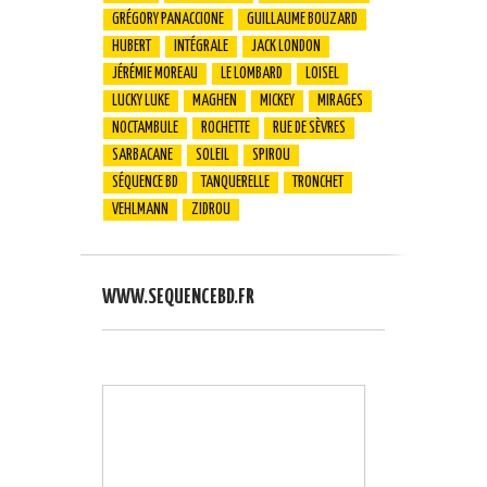
GRÉGORY PANACCIONE
GUILLAUME BOUZARD
HUBERT
INTÉGRALE
JACK LONDON
JÉRÉMIE MOREAU
LE LOMBARD
LOISEL
LUCKY LUKE
MAGHEN
MICKEY
MIRAGES
NOCTAMBULE
ROCHETTE
RUE DE SÈVRES
SARBACANE
SOLEIL
SPIROU
SÉQUENCE BD
TANQUERELLE
TRONCHET
VEHLMANN
ZIDROU
WWW.SEQUENCEBD.FR