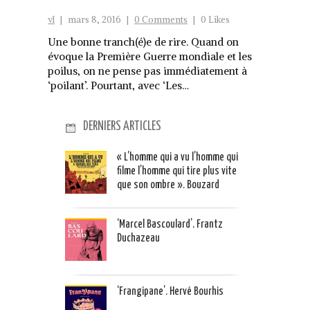
vl
|
mars 8, 2016
|
0 Comments
|
0 Likes
Une bonne tranch(é)e de rire. Quand on
évoque la Première Guerre mondiale et les
poilus, on ne pense pas immédiatement à
‘poilant’. Pourtant, avec ‘Les…
DERNIERS ARTICLES
« L’homme qui a vu l’homme qui
filme l’homme qui tire plus vite
que son ombre ». Bouzard
‘Marcel Bascoulard’. Frantz
Duchazeau
‘Frangipane’. Hervé Bourhis