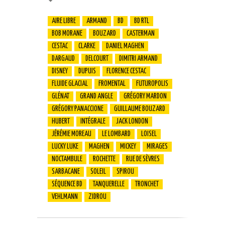
AIRE LIBRE
ARMAND
BD
BD RTL
BOB MORANE
BOUZARD
CASTERMAN
CESTAC
CLARKE
DANIEL MAGHEN
DARGAUD
DELCOURT
DIMITRI ARMAND
DISNEY
DUPUIS
FLORENCE CESTAC
FLUIDE GLACIAL
FROMENTAL
FUTUROPOLIS
GLÉNAT
GRAND ANGLE
GRÉGORY MARDON
GRÉGORY PANACCIONE
GUILLAUME BOUZARD
HUBERT
INTÉGRALE
JACK LONDON
JÉRÉMIE MOREAU
LE LOMBARD
LOISEL
LUCKY LUKE
MAGHEN
MICKEY
MIRAGES
NOCTAMBULE
ROCHETTE
RUE DE SÈVRES
SARBACANE
SOLEIL
SPIROU
SÉQUENCE BD
TANQUERELLE
TRONCHET
VEHLMANN
ZIDROU