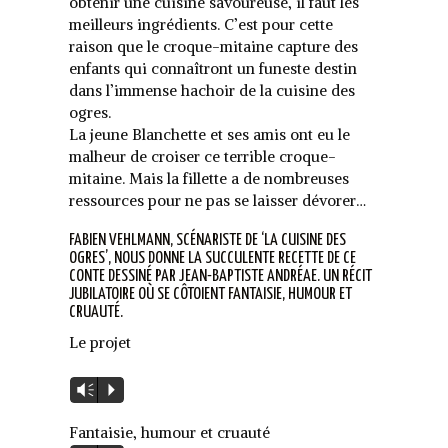
obtenir une cuisine savoureuse, il faut les
meilleurs ingrédients. C’est pour cette
raison que le croque-mitaine capture des
enfants qui connaîtront un funeste destin
dans l’immense hachoir de la cuisine des
ogres.
La jeune Blanchette et ses amis ont eu le
malheur de croiser ce terrible croque-
mitaine. Mais la fillette a de nombreuses
ressources pour ne pas se laisser dévorer…
FABIEN VEHLMANN, SCÉNARISTE DE ‘LA CUISINE DES
OGRES’, NOUS DONNE LA SUCCULENTE RECETTE DE CE
CONTE DESSINÉ PAR JEAN-BAPTISTE ANDRÉAE. UN RÉCIT
JUBILATOIRE OÙ SE CÔTOIENT FANTAISIE, HUMOUR ET
CRUAUTÉ.
Le projet
Lecteur
Vm
P
audio
Fantaisie, humour et cruauté