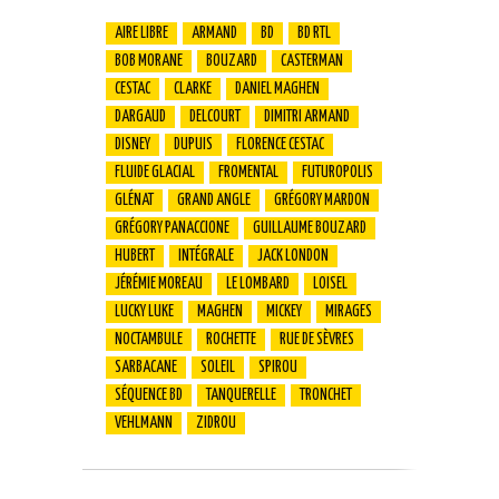
AIRE LIBRE
ARMAND
BD
BD RTL
BOB MORANE
BOUZARD
CASTERMAN
CESTAC
CLARKE
DANIEL MAGHEN
DARGAUD
DELCOURT
DIMITRI ARMAND
DISNEY
DUPUIS
FLORENCE CESTAC
FLUIDE GLACIAL
FROMENTAL
FUTUROPOLIS
GLÉNAT
GRAND ANGLE
GRÉGORY MARDON
GRÉGORY PANACCIONE
GUILLAUME BOUZARD
HUBERT
INTÉGRALE
JACK LONDON
JÉRÉMIE MOREAU
LE LOMBARD
LOISEL
LUCKY LUKE
MAGHEN
MICKEY
MIRAGES
NOCTAMBULE
ROCHETTE
RUE DE SÈVRES
SARBACANE
SOLEIL
SPIROU
SÉQUENCE BD
TANQUERELLE
TRONCHET
VEHLMANN
ZIDROU