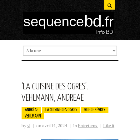
‘LA CUISINE DES OGRES’.
VEHLMANN, ANDREAE
ANDRÉAE
LA CUISINE DES OGRES
RUE DE SÈVRES
VEHLMANN
by
vl
|
on avril 14, 2024
|
in
Entretiens
|
Like it