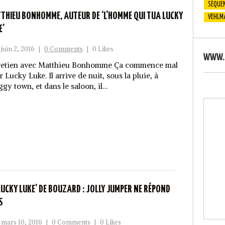
SÉQUEN
THIEU BONHOMME, AUTEUR DE ‘L’HOMME QUI TUA LUCKY
VEHLM
E’
juin 2, 2016
|
0 Comments
|
0 Likes
WWW.S
retien avec Matthieu Bonhomme Ça commence mal
 Lucky Luke. Il arrive de nuit, sous la pluie, à
ggy town, et dans le saloon, il…
‘LUCKY LUKE’ DE BOUZARD : JOLLY JUMPER NE RÉPOND
S
mars 10, 2016
|
0 Comments
|
0 Likes