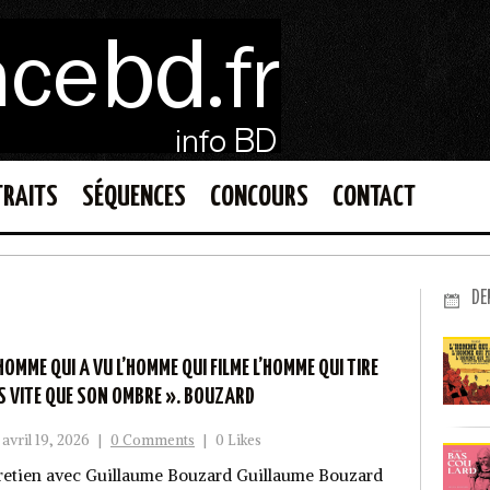
TRAITS
SÉQUENCES
CONCOURS
CONTACT
DE
’HOMME QUI A VU L’HOMME QUI FILME L’HOMME QUI TIRE
S VITE QUE SON OMBRE ». BOUZARD
avril 19, 2026
|
0 Comments
|
0 Likes
retien avec Guillaume Bouzard Guillaume Bouzard