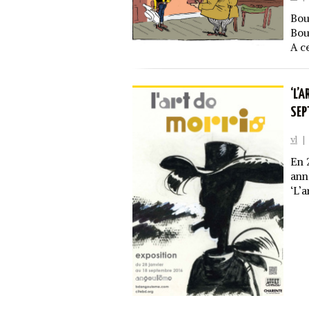
Bou
Bou
A ce
‘L’
SEP
vl
|
En 
ann
‘L’