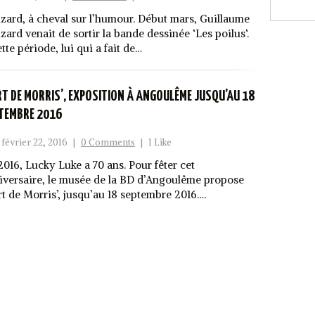
zard, à cheval sur l’humour. Début mars, Guillaume
zard venait de sortir la bande dessinée ‘Les poilus‘.
tte période, lui qui a fait de…
ART DE MORRIS’, EXPOSITION À ANGOULÊME JUSQU’AU 18
TEMBRE 2016
février 22, 2016
|
0 Comments
|
1 Like
2016, Lucky Luke a 70 ans. Pour fêter cet
iversaire, le musée de la BD d’Angoulême propose
art de Morris’, jusqu’au 18 septembre 2016….