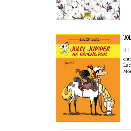
‘JO
vl
|
entr
Luc
Mor