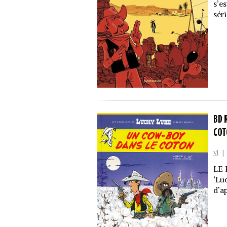
s’e
sér
BD 
COT
vl
|
LE 
‘Lu
d’a