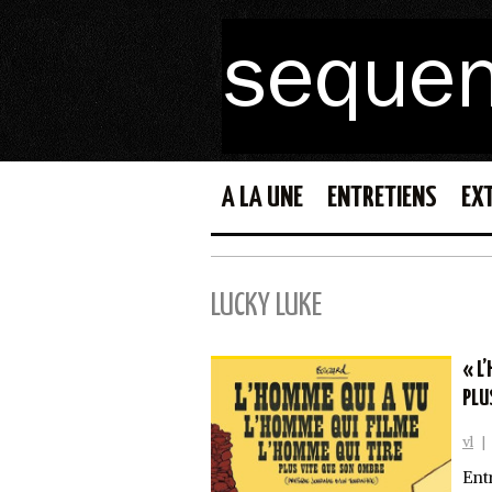
A LA UNE
ENTRETIENS
EX
LUCKY LUKE
« L
PLU
vl
|
Ent