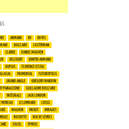
GS
BRE
ARMAND
BD
BD RTL
ORANE
BOUZARD
CASTERMAN
CLARKE
DANIEL MAGHEN
UD
DELCOURT
DIMITRI ARMAND
DUPUIS
FLORENCE CESTAC
 GLACIAL
FROMENTAL
FUTUROPOLIS
T
GRAND ANGLE
GRÉGORY MARDON
RY PANACCIONE
GUILLAUME BOUZARD
T
INTÉGRALE
JACK LONDON
E MOREAU
LE LOMBARD
LOISEL
LUKE
MAGHEN
MICKEY
MIRAGES
MBULE
ROCHETTE
RUE DE SÈVRES
CANE
SOLEIL
SPIROU