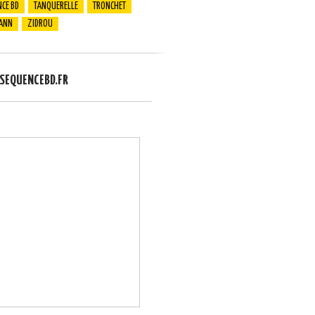
CE BD
TANQUERELLE
TRONCHET
ANN
ZIDROU
EQUENCEBD.FR