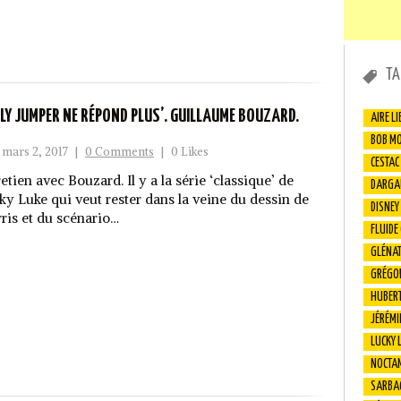
TA
LLY JUMPER NE RÉPOND PLUS’. GUILLAUME BOUZARD.
AIRE LI
BOB M
mars 2, 2017
|
0 Comments
|
0 Likes
CESTAC
etien avec Bouzard. Il y a la série ‘classique’ de
DARGA
ky Luke qui veut rester dans la veine du dessin de
DISNEY
ris et du scénario…
FLUIDE
GLÉNA
GRÉGO
HUBER
JÉRÉMI
LUCKY 
NOCTA
SARBA