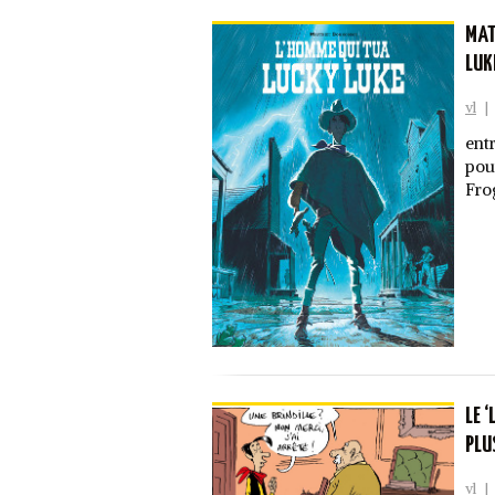
MAT
LUK
vl
|
ent
pour
Fro
LE 
PLU
vl
|