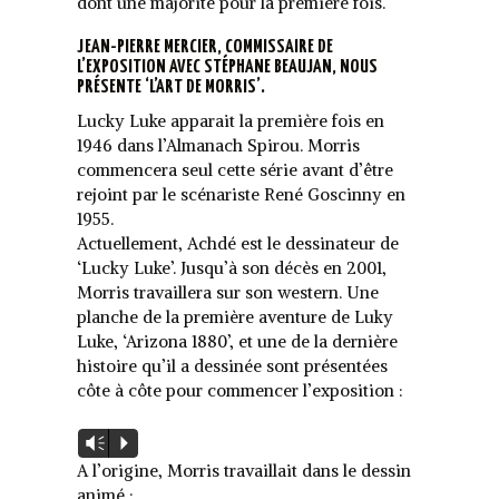
dont une majorité pour la première fois.
JEAN-PIERRE MERCIER, COMMISSAIRE DE
L’EXPOSITION AVEC STÉPHANE BEAUJAN, NOUS
PRÉSENTE ‘L’ART DE MORRIS’.
Lucky Luke apparait la première fois en
1946 dans l’Almanach Spirou. Morris
commencera seul cette série avant d’être
rejoint par le scénariste René Goscinny en
1955.
Actuellement, Achdé est le dessinateur de
‘Lucky Luke’. Jusqu’à son décès en 2001,
Morris travaillera sur son western. Une
planche de la première aventure de Luky
Luke, ‘Arizona 1880’, et une de la dernière
histoire qu’il a dessinée sont présentées
côte à côte pour commencer l’exposition :
Lecteur
Vm
P
audio
A l’origine, Morris travaillait dans le dessin
animé :