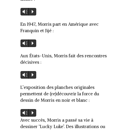
Lecteur
Vm
P
audio
En 1947, Morris part en Amérique avec
Franquin et Jijé :
Lecteur
Vm
P
audio
Aux États-Unis, Morris fait des rencontres
décisives :
Lecteur
Vm
P
audio
L’exposition des planches originales
permettent de (re)découvrir la force du
dessin de Morris en noir et blanc :
Lecteur
Vm
P
audio
Avec succès, Morris a passé sa vie à
dessiner ‘Lucky Luke’. Des illustrations ou