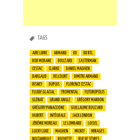
TAGS
AIRE LIBRE
ARMAND
BD
BD RTL
BOB MORANE
BOUZARD
CASTERMAN
CESTAC
CLARKE
DANIEL MAGHEN
DARGAUD
DELCOURT
DIMITRI ARMAND
DISNEY
DUPUIS
FLORENCE CESTAC
FLUIDE GLACIAL
FROMENTAL
FUTUROPOLIS
GLÉNAT
GRAND ANGLE
GRÉGORY MARDON
GRÉGORY PANACCIONE
GUILLAUME BOUZARD
HUBERT
INTÉGRALE
JACK LONDON
JÉRÉMIE MOREAU
LE LOMBARD
LOISEL
LUCKY LUKE
MAGHEN
MICKEY
MIRAGES
NOCTAMBULE
ROCHETTE
RUE DE SÈVRES