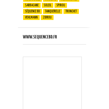
SARBACANE
SOLEIL
SPIROU
SÉQUENCE BD
TANQUERELLE
TRONCHET
VEHLMANN
ZIDROU
WWW.SEQUENCEBD.FR