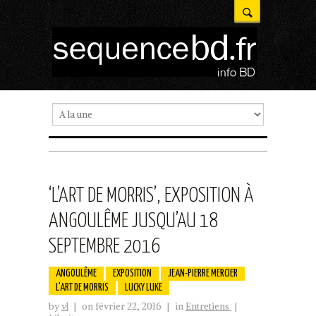
‘L’ART DE MORRIS’, EXPOSITION À
ANGOULÊME JUSQU’AU 18
SEPTEMBRE 2016
ANGOULÊME
EXPOSITION
JEAN-PIERRE MERCIER
L'ART DE MORRIS
LUCKY LUKE
by
vl
|
on février 22, 2016
|
in
Entretiens
|