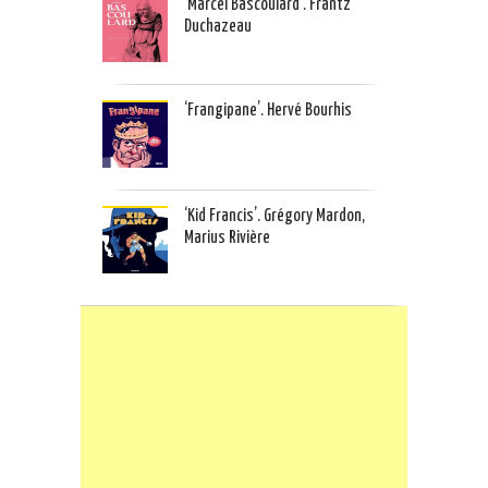
‘Marcel Bascoulard’. Frantz
Duchazeau
‘Frangipane’. Hervé Bourhis
‘Kid Francis’. Grégory Mardon,
Marius Rivière