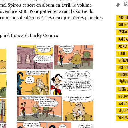
TA
nal Spirou et sort en album en avril, le volume
 novembre 2016. Pour patienter avant la sortie du
roposons de découvrir les deux premières planches
AIRE LI
BOB M
CESTAC
 plus’. Bouzard. Lucky Comics
DARGA
DISNEY
FLUIDE
GLÉNA
GRÉGO
HUBER
JÉRÉMI
LUCKY 
NOCTA
SARBA
SÉQUEN
VEHLM