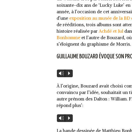
soixante-dix ans de ‘Lucky Luke’ en 
année, à l’occasion de cet anniversai
d’une
exposition au musée de la BD
de rééditions, trois albums sont atte
histoire réalisée par
Achdé et Jul
dans
Bonhomme
et l’autre de Bouzard, où
s’éloignent du graphisme de Morris.
GUILLAUME BOUZARD ÉVOQUE SON PRO
Lecteur
Vm
P
audio
À l’origine, Bouzard avait choisi comm
convaincu par l’idée, souhaitait un t
autre prénom des Dalton : William. Fi
répond plus’:
Lecteur
Vm
P
audio
La bande dessinée de Matthieu Bon