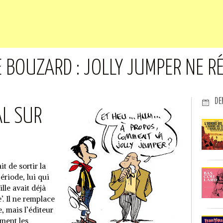
DE BOUZARD : JOLLY JUMPER NE 
DE
AL SUR
 de sortir la
période, lui qui
lle avait déjà
. Il ne remplace
, mais l’éditeur
ement les