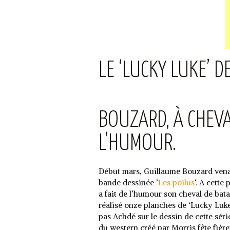
LE ‘LUCKY LUKE’ 
BOUZARD, À CHEV
L’HUMOUR.
Début mars, Guillaume Bouzard venait
bande dessinée ‘
Les poilus
‘. A cette 
a fait de l’humour son cheval de batai
réalisé onze planches de ‘Lucky Luke’
pas Achdé sur le dessin de cette série
du western créé par Morris fête fièr