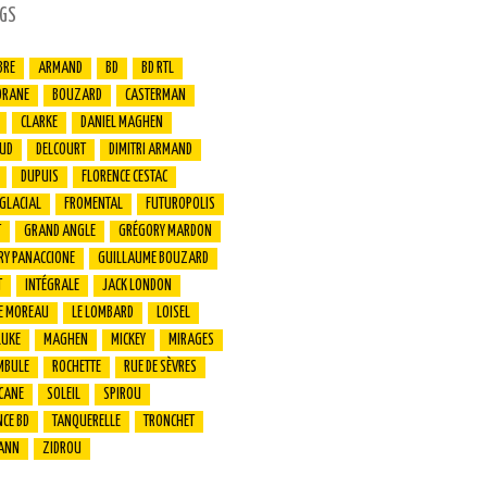
GS
BRE
ARMAND
BD
BD RTL
ORANE
BOUZARD
CASTERMAN
CLARKE
DANIEL MAGHEN
UD
DELCOURT
DIMITRI ARMAND
DUPUIS
FLORENCE CESTAC
 GLACIAL
FROMENTAL
FUTUROPOLIS
T
GRAND ANGLE
GRÉGORY MARDON
RY PANACCIONE
GUILLAUME BOUZARD
T
INTÉGRALE
JACK LONDON
E MOREAU
LE LOMBARD
LOISEL
LUKE
MAGHEN
MICKEY
MIRAGES
MBULE
ROCHETTE
RUE DE SÈVRES
CANE
SOLEIL
SPIROU
CE BD
TANQUERELLE
TRONCHET
ANN
ZIDROU