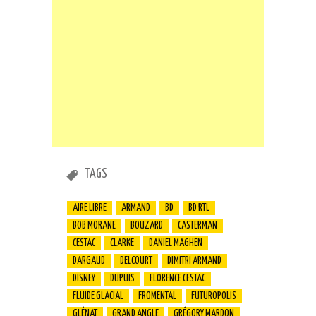
TAGS
AIRE LIBRE
ARMAND
BD
BD RTL
BOB MORANE
BOUZARD
CASTERMAN
CESTAC
CLARKE
DANIEL MAGHEN
DARGAUD
DELCOURT
DIMITRI ARMAND
DISNEY
DUPUIS
FLORENCE CESTAC
FLUIDE GLACIAL
FROMENTAL
FUTUROPOLIS
GLÉNAT
GRAND ANGLE
GRÉGORY MARDON