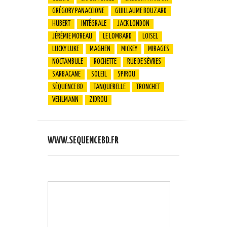
GRÉGORY PANACCIONE
GUILLAUME BOUZARD
HUBERT
INTÉGRALE
JACK LONDON
JÉRÉMIE MOREAU
LE LOMBARD
LOISEL
LUCKY LUKE
MAGHEN
MICKEY
MIRAGES
NOCTAMBULE
ROCHETTE
RUE DE SÈVRES
SARBACANE
SOLEIL
SPIROU
SÉQUENCE BD
TANQUERELLE
TRONCHET
VEHLMANN
ZIDROU
WWW.SEQUENCEBD.FR