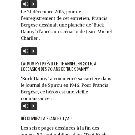
Lecteur
Vm
P
audio
Le 21 décembre 2015, jour de
l’enregistrement de cet entretien, Francis
Bergèse dessinait une planche de ‘Buck
Danny’ d’après un scénario de Jean-Michel
Charlier :
Lecteur
Vm
P
audio
L’ALBUM EST PRÉVU CETTE ANNÉE, EN 2016, À
L’OCCASION DES 70 ANS DE ‘BUCK DANNY’
‘Buck Danny’ a commencé sa carrière dans
le journal de Spirou en 1946. Pour Francis
Bergèse, ce héros est une vieille
connaissance :
Lecteur
Vm
P
audio
DÉCOUVREZ LA PLANCHE 17A !
Les seize pages dessinées à la fin des
années 80 sont publiées dans ‘Tout Buck