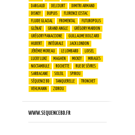
DARGAUD
DELCOURT
DIMITRI ARMAND
DISNEY
DUPUIS
FLORENCE CESTAC
FLUIDE GLACIAL
FROMENTAL
FUTUROPOLIS
GLÉNAT
GRAND ANGLE
GRÉGORY MARDON
GRÉGORY PANACCIONE
GUILLAUME BOUZARD
HUBERT
INTÉGRALE
JACK LONDON
JÉRÉMIE MOREAU
LE LOMBARD
LOISEL
LUCKY LUKE
MAGHEN
MICKEY
MIRAGES
NOCTAMBULE
ROCHETTE
RUE DE SÈVRES
SARBACANE
SOLEIL
SPIROU
SÉQUENCE BD
TANQUERELLE
TRONCHET
VEHLMANN
ZIDROU
WWW.SEQUENCEBD.FR