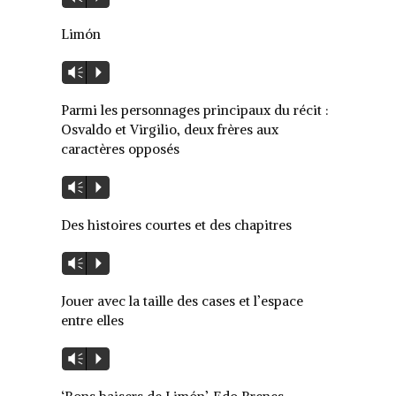
audio
Limón
Lecteur
Vm
P
audio
Parmi les personnages principaux du récit :
Osvaldo et Virgilio, deux frères aux
caractères opposés
Lecteur
Vm
P
audio
Des histoires courtes et des chapitres
Lecteur
Vm
P
audio
Jouer avec la taille des cases et l’espace
entre elles
Lecteur
Vm
P
audio