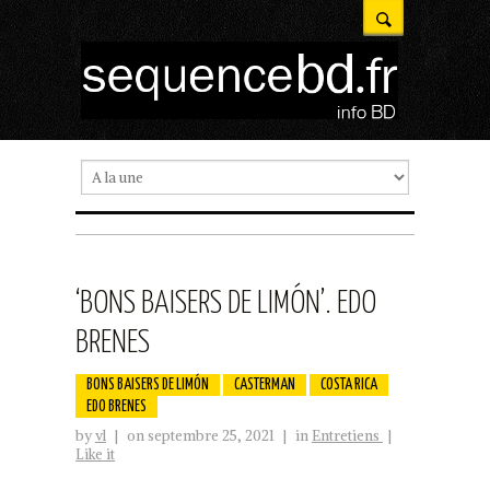
‘BONS BAISERS DE LIMÓN’. EDO
BRENES
BONS BAISERS DE LIMÓN
CASTERMAN
COSTA RICA
EDO BRENES
by
vl
|
on septembre 25, 2021
|
in
Entretiens
|
Like it