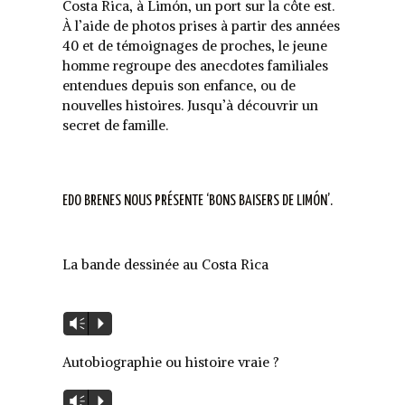
Costa Rica, à Limón, un port sur la côte est.
À l’aide de photos prises à partir des années
40 et de témoignages de proches, le jeune
homme regroupe des anecdotes familiales
entendues depuis son enfance, ou de
nouvelles histoires. Jusqu’à découvrir un
secret de famille.
EDO BRENES NOUS PRÉSENTE ‘BONS BAISERS DE LIMÓN’.
La bande dessinée au Costa Rica
Lecteur
Vm
P
audio
Autobiographie ou histoire vraie ?
Lecteur
Vm
P