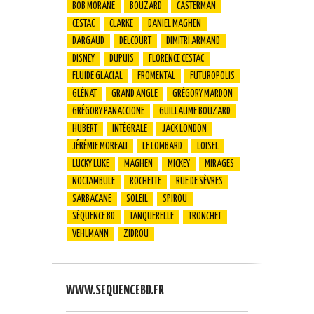
BOB MORANE
BOUZARD
CASTERMAN
CESTAC
CLARKE
DANIEL MAGHEN
DARGAUD
DELCOURT
DIMITRI ARMAND
DISNEY
DUPUIS
FLORENCE CESTAC
FLUIDE GLACIAL
FROMENTAL
FUTUROPOLIS
GLÉNAT
GRAND ANGLE
GRÉGORY MARDON
GRÉGORY PANACCIONE
GUILLAUME BOUZARD
HUBERT
INTÉGRALE
JACK LONDON
JÉRÉMIE MOREAU
LE LOMBARD
LOISEL
LUCKY LUKE
MAGHEN
MICKEY
MIRAGES
NOCTAMBULE
ROCHETTE
RUE DE SÈVRES
SARBACANE
SOLEIL
SPIROU
SÉQUENCE BD
TANQUERELLE
TRONCHET
VEHLMANN
ZIDROU
WWW.SEQUENCEBD.FR