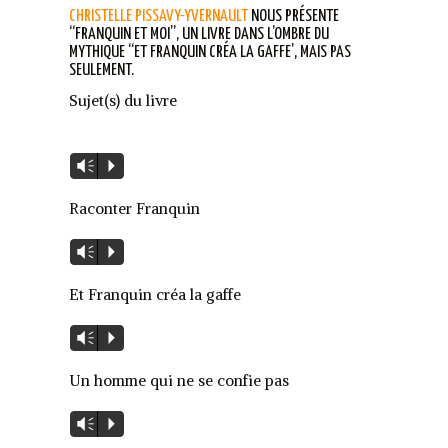
CHRISTELLE PISSAVY-YVERNAULT
NOUS PRÉSENTE
“FRANQUIN ET MOI”, UN LIVRE DANS L’OMBRE DU
MYTHIQUE “ET FRANQUIN CRÉA LA GAFFE’, MAIS PAS
SEULEMENT.
Sujet(s) du livre
Lecteur
Vm
P
audio
Raconter Franquin
Lecteur
Vm
P
audio
Et Franquin créa la gaffe
Lecteur
Vm
P
audio
Un homme qui ne se confie pas
Lecteur
Vm
P
audio