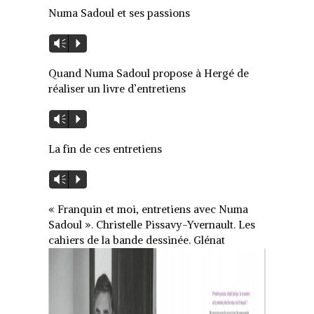
Numa Sadoul et ses passions
Lecteur
Vm
P
audio
Quand Numa Sadoul propose à Hergé de
réaliser un livre d’entretiens
Lecteur
Vm
P
audio
La fin de ces entretiens
Lecteur
Vm
P
audio
« Franquin et moi, entretiens avec Numa
Sadoul ». Christelle Pissavy-Yvernault. Les
cahiers de la bande dessinée. Glénat