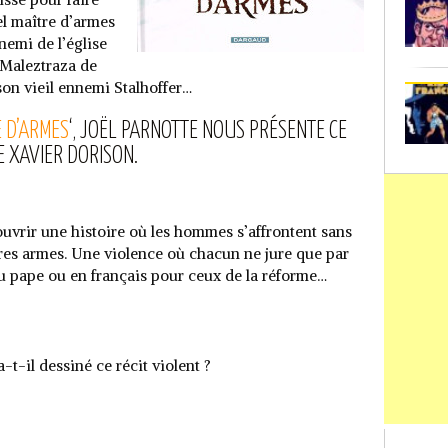
el maître d’armes
nemi de l’église
 Maleztraza de
 son vieil ennemi Stalhoffer…
E D’ARMES
‘, JOËL PARNOTTE NOUS PRÉSENTE CE
E XAVIER DORISON.
ouvrir une histoire où les hommes s’affrontent sans
tres armes. Une violence où chacun ne jure que par
 du pape ou en français pour ceux de la réforme…
a-t-il dessiné ce récit violent ?