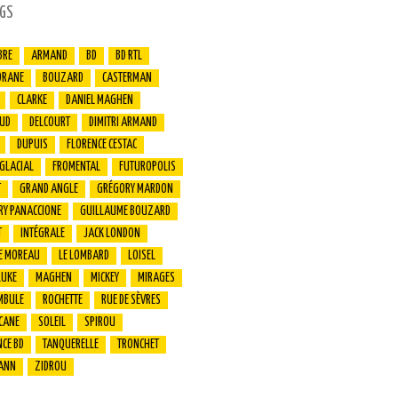
GS
BRE
ARMAND
BD
BD RTL
ORANE
BOUZARD
CASTERMAN
CLARKE
DANIEL MAGHEN
UD
DELCOURT
DIMITRI ARMAND
DUPUIS
FLORENCE CESTAC
 GLACIAL
FROMENTAL
FUTUROPOLIS
T
GRAND ANGLE
GRÉGORY MARDON
RY PANACCIONE
GUILLAUME BOUZARD
T
INTÉGRALE
JACK LONDON
E MOREAU
LE LOMBARD
LOISEL
LUKE
MAGHEN
MICKEY
MIRAGES
MBULE
ROCHETTE
RUE DE SÈVRES
CANE
SOLEIL
SPIROU
CE BD
TANQUERELLE
TRONCHET
ANN
ZIDROU