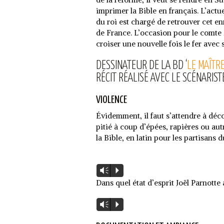
imprimer la Bible en français. L’actu
du roi est chargé de retrouver cet en
de France. L’occasion pour le comte
croiser une nouvelle fois le fer avec
DESSINATEUR DE LA BD ‘
LE MAÎTR
RÉCIT RÉALISÉ AVEC LE SCÉNARIST
VIOLENCE
Évidemment, il faut s’attendre à déc
pitié à coup d’épées, rapières ou au
la Bible, en latin pour les partisans
Lecteur
Vm
P
audio
Dans quel état d’esprit Joël Parnotte 
Lecteur
Vm
P
audio