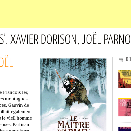
ES’. XAVIER DORISON, JOËL PARN
DE
OËL
e François 1er,
 les montagnes
ces, Gauvin de
aillait également
is le vieil homme
euses. Partisan
isse pour faire