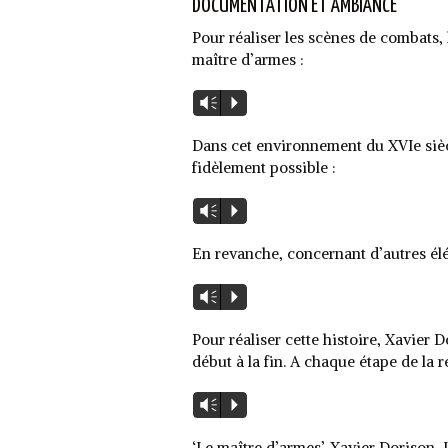
DOCUMENTATION ET AMBIANCE
Pour réaliser les scènes de combats,
maître d’armes :
Lecteur
Vm
P
audio
Dans cet environnement du XVIe siècl
fidèlement possible :
Lecteur
Vm
P
audio
En revanche, concernant d’autres élé
Lecteur
Vm
P
audio
Pour réaliser cette histoire, Xavier D
début à la fin. A chaque étape de la ré
Lecteur
Vm
P
audio
‘Le maître d’armes’. Xavier Dorison, 