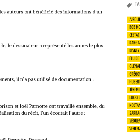
TA
 les auteurs ont bénéficié des informations d’un
AIRE LI
BOB M
CESTAC
DARGA
e, le dessinateur a représenté les armes le plus
DISNEY
FLUIDE
GLÉNA
GRÉGO
ments, il n’a pas utilisé de documentation :
HUBER
JÉRÉMI
LUCKY 
orison et Joël Parnotte ont travaillé ensemble, du
NOCTA
alisation du récit, l’un écoutait l’autre :
SARBA
SÉQUEN
VEHLM
Joël Parnotte. Dargaud