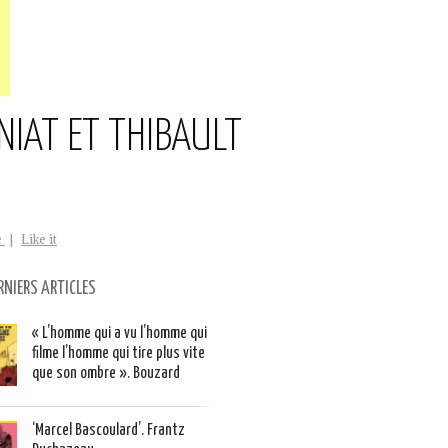
IAT ET THIBAULT
e
|
Like it
RNIERS ARTICLES
« L’homme qui a vu l’homme qui
filme l’homme qui tire plus vite
que son ombre ». Bouzard
‘Marcel Bascoulard’. Frantz