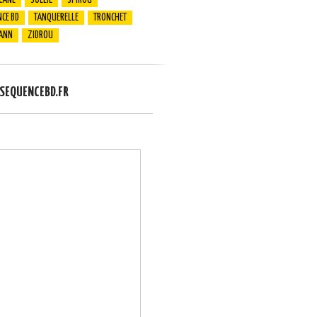
CANE
SOLEIL
SPIROU
CE BD
TANQUERELLE
TRONCHET
ANN
ZIDROU
EQUENCEBD.FR