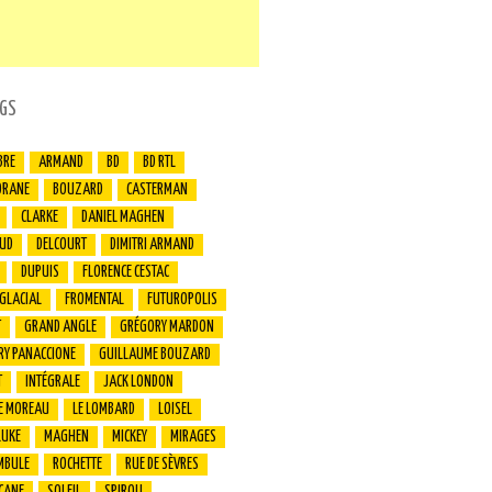
GS
BRE
ARMAND
BD
BD RTL
ORANE
BOUZARD
CASTERMAN
CLARKE
DANIEL MAGHEN
UD
DELCOURT
DIMITRI ARMAND
DUPUIS
FLORENCE CESTAC
 GLACIAL
FROMENTAL
FUTUROPOLIS
T
GRAND ANGLE
GRÉGORY MARDON
RY PANACCIONE
GUILLAUME BOUZARD
T
INTÉGRALE
JACK LONDON
E MOREAU
LE LOMBARD
LOISEL
LUKE
MAGHEN
MICKEY
MIRAGES
MBULE
ROCHETTE
RUE DE SÈVRES