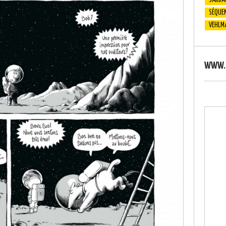
SARBA
SÉQUEN
VEHLM
WWW.S