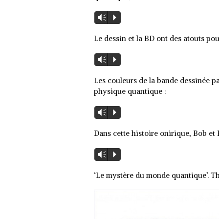
Lecteur
Vm
P
audio
Le dessin et la BD ont des atouts pou
Lecteur
Vm
P
audio
Les couleurs de la bande dessinée p
physique quantique :
Lecteur
Vm
P
audio
Dans cette histoire onirique, Bob et
Lecteur
Vm
P
audio
‘Le mystère du monde quantique’. T