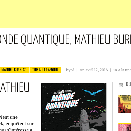
ONDE QUANTIQUE, MATHIEU BURN
by
vl
|
on avril 12, 2016
|
in
A la un
MATHIEU BURNIAT
THIBAULT DAMOUR
DE
MATHIEU
vient une
ck, enquêtent sur
ui s’intéresse à