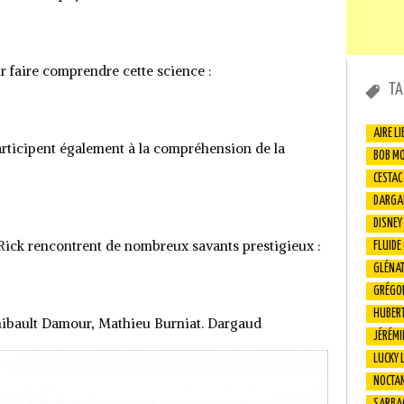
r faire comprendre cette science :
TA
AIRE LI
articipent également à la compréhension de la
BOB M
CESTAC
DARGA
DISNEY
 Rick rencontrent de nombreux savants prestigieux :
FLUIDE
GLÉNA
GRÉGO
HUBER
hibault Damour, Mathieu Burniat. Dargaud
JÉRÉMI
LUCKY 
NOCTA