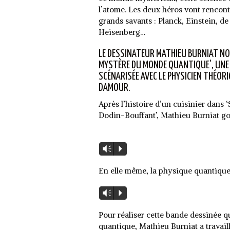
l’atome. Les deux héros vont rencontr
grands savants : Planck, Einstein, de
Heisenberg…
LE DESSINATEUR MATHIEU BURNIAT NO
MYSTÈRE DU MONDE QUANTIQUE’, UNE
SCÉNARISÉE AVEC LE PHYSICIEN THÉORI
DAMOUR.
Après l’histoire d’un cuisinier dans
Dodin-Bouffant’, Mathieu Burniat go
Lecteur
Vm
P
audio
En elle même, la physique quantique 
Lecteur
Vm
P
audio
Pour réaliser cette bande dessinée q
quantique, Mathieu Burniat a travail