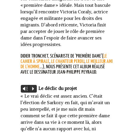
« première dame » idéale. Mais tout bascule
lorsqu’il rencontre Victoria Coraly, actrice
engagée et militante pour les droits des
migrants. D’abord réticente, Victoria finit
par accepter de jouer le rôle de première
dame dans l’espoir de faire avancer ses
idées progressistes.
DIDIER TRONCHET, SCÉNARISTE DE ‘PREMIÈRE DAME'(
LE
CAHIER À SPIRALE
,
LE CHANTEUR PERDU
,
LE MEILLEUR AMI
DE L’HOMME
…), NOUS PRÉSENTE CET ALBUM RÉALISÉ
AVEC LE DESSINATEUR JEAN-PHILIPPE PEYRAUD.
Lecteur
Le déclic du projet
Vm
P
audio
« Le vrai déclic est assez ancien. C’était
l’élection de Sarkozy en fait, qui m’avait un
peu interpellé, et je me suis dit mais
comment se fait il que cette première dame
arrive dans sa vie à ce moment là, alors
qu’elle n’a aucun rapport avec lui, ni