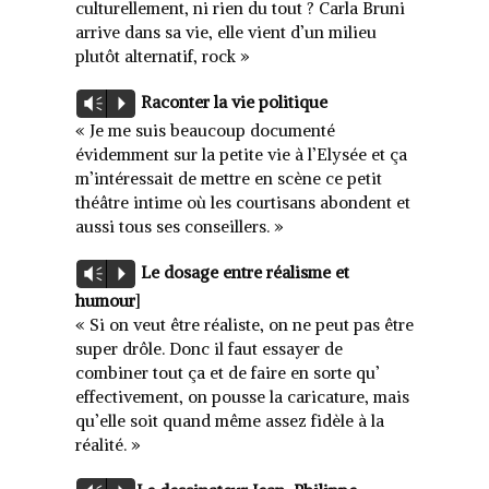
culturellement, ni rien du tout ? Carla Bruni
arrive dans sa vie, elle vient d’un milieu
plutôt alternatif, rock »
Lecteur
Raconter la vie politique
Vm
P
audio
« Je me suis beaucoup documenté
évidemment sur la petite vie à l’Elysée et ça
m’intéressait de mettre en scène ce petit
théâtre intime où les courtisans abondent et
aussi tous ses conseillers. »
Lecteur
Le dosage entre réalisme et
Vm
P
audio
humour
]
« Si on veut être réaliste, on ne peut pas être
super drôle. Donc il faut essayer de
combiner tout ça et de faire en sorte qu’
effectivement, on pousse la caricature, mais
qu’elle soit quand même assez fidèle à la
réalité. »
Lecteur