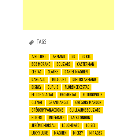
TAGS
AIRE LIBRE
ARMAND
BD
BD RTL
BOB MORANE
BOUZARD
CASTERMAN
CESTAC
CLARKE
DANIEL MAGHEN
DARGAUD
DELCOURT
DIMITRI ARMAND
DISNEY
DUPUIS
FLORENCE CESTAC
FLUIDE GLACIAL
FROMENTAL
FUTUROPOLIS
GLÉNAT
GRAND ANGLE
GRÉGORY MARDON
GRÉGORY PANACCIONE
GUILLAUME BOUZARD
HUBERT
INTÉGRALE
JACK LONDON
JÉRÉMIE MOREAU
LE LOMBARD
LOISEL
LUCKY LUKE
MAGHEN
MICKEY
MIRAGES