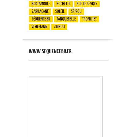
NOCTAMBULE
ROCHETTE
RUE DE SÈVRES
SARBACANE
SOLEIL
SPIROU
SÉQUENCE BD
TANQUERELLE
TRONCHET
VEHLMANN
ZIDROU
WWW.SEQUENCEBD.FR