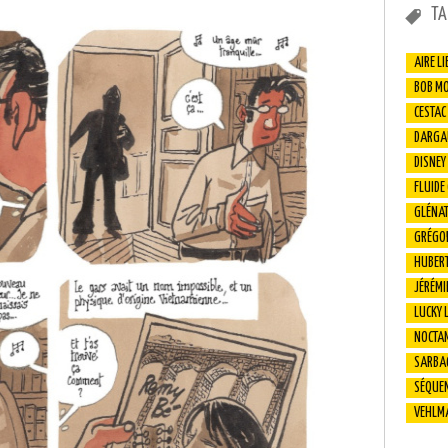
TA
AIRE LI
BOB M
CESTAC
DARGA
DISNEY
FLUIDE
GLÉNA
GRÉGO
HUBER
JÉRÉMI
LUCKY 
NOCTA
SARBA
SÉQUEN
VEHLM