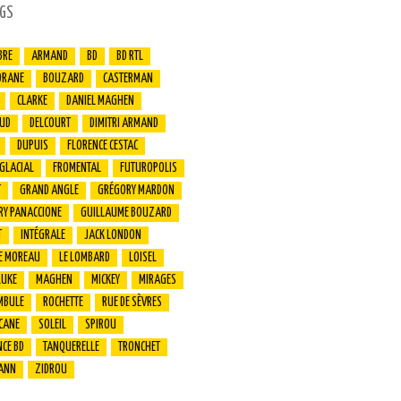
GS
BRE
ARMAND
BD
BD RTL
ORANE
BOUZARD
CASTERMAN
CLARKE
DANIEL MAGHEN
UD
DELCOURT
DIMITRI ARMAND
DUPUIS
FLORENCE CESTAC
 GLACIAL
FROMENTAL
FUTUROPOLIS
T
GRAND ANGLE
GRÉGORY MARDON
RY PANACCIONE
GUILLAUME BOUZARD
T
INTÉGRALE
JACK LONDON
E MOREAU
LE LOMBARD
LOISEL
LUKE
MAGHEN
MICKEY
MIRAGES
MBULE
ROCHETTE
RUE DE SÈVRES
CANE
SOLEIL
SPIROU
CE BD
TANQUERELLE
TRONCHET
ANN
ZIDROU