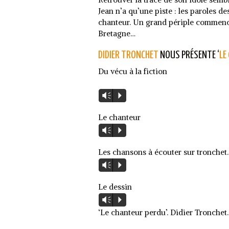
Jean n’a qu’une piste : les paroles d
chanteur. Un grand périple commenc
Bretagne…
DIDIER TRONCHET
NOUS PRÉSENTE ‘
LE
Du vécu à la fiction
Lecteur
Vm
P
audio
Le chanteur
Lecteur
Vm
P
audio
Les chansons à écouter sur tronchet
Lecteur
Vm
P
audio
Le dessin
Lecteur
Vm
P
audio
‘Le chanteur perdu’. Didier Tronchet