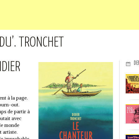
DU’. TRONCHET
DE
IDIER
ent à la page.
 burn-out.
ps de partir à
utait avec
 le monde
 artiste.
le improbable.