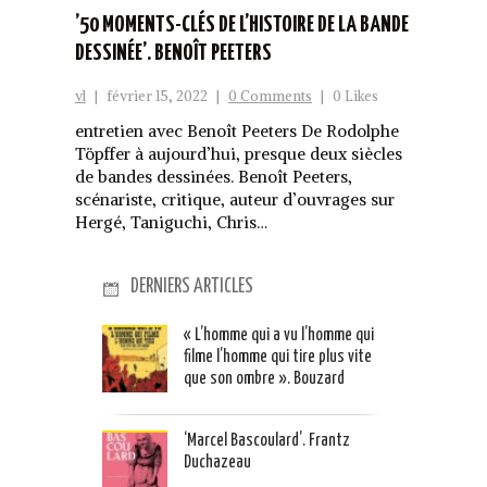
’50 MOMENTS-CLÉS DE L’HISTOIRE DE LA BANDE
DESSINÉE’. BENOÎT PEETERS
vl
|
février 15, 2022
|
0 Comments
|
0 Likes
entretien avec Benoît Peeters De Rodolphe
Töpffer à aujourd’hui, presque deux siècles
de bandes dessinées. Benoît Peeters,
scénariste, critique, auteur d’ouvrages sur
Hergé, Taniguchi, Chris…
DERNIERS ARTICLES
« L’homme qui a vu l’homme qui
filme l’homme qui tire plus vite
que son ombre ». Bouzard
‘Marcel Bascoulard’. Frantz
Duchazeau