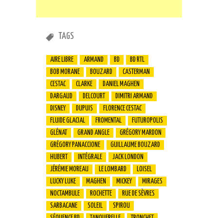
TAGS
AIRE LIBRE
ARMAND
BD
BD RTL
BOB MORANE
BOUZARD
CASTERMAN
CESTAC
CLARKE
DANIEL MAGHEN
DARGAUD
DELCOURT
DIMITRI ARMAND
DISNEY
DUPUIS
FLORENCE CESTAC
FLUIDE GLACIAL
FROMENTAL
FUTUROPOLIS
GLÉNAT
GRAND ANGLE
GRÉGORY MARDON
GRÉGORY PANACCIONE
GUILLAUME BOUZARD
HUBERT
INTÉGRALE
JACK LONDON
JÉRÉMIE MOREAU
LE LOMBARD
LOISEL
LUCKY LUKE
MAGHEN
MICKEY
MIRAGES
NOCTAMBULE
ROCHETTE
RUE DE SÈVRES
SARBACANE
SOLEIL
SPIROU