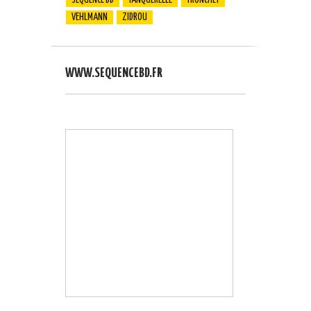
SÉQUENCE BD
TANQUERELLE
TRONCHET
VEHLMANN
ZIDROU
WWW.SEQUENCEBD.FR