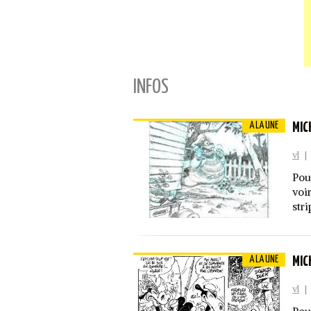
INFOS
A LA UNE
MIC
vl
|
Pou
voir
stri
A LA UNE
MIC
vl
|