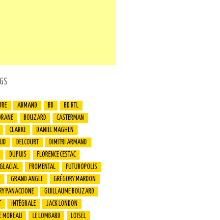
GS
BRE
ARMAND
BD
BD RTL
ORANE
BOUZARD
CASTERMAN
CLARKE
DANIEL MAGHEN
UD
DELCOURT
DIMITRI ARMAND
DUPUIS
FLORENCE CESTAC
 GLACIAL
FROMENTAL
FUTUROPOLIS
T
GRAND ANGLE
GRÉGORY MARDON
RY PANACCIONE
GUILLAUME BOUZARD
T
INTÉGRALE
JACK LONDON
E MOREAU
LE LOMBARD
LOISEL