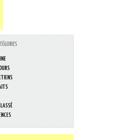
TÉGORIES
UNE
OURS
ETIENS
AITS
CLASSÉ
ENCES