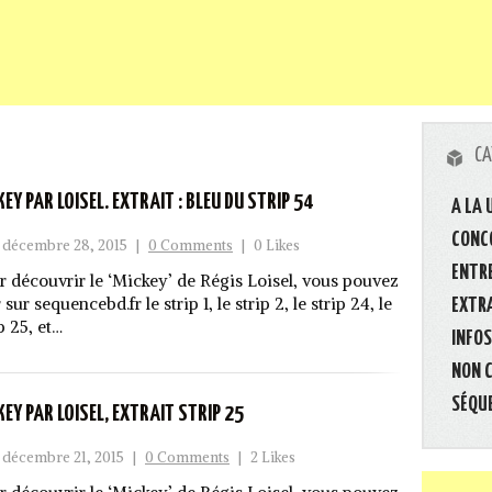
CA
KEY PAR LOISEL. EXTRAIT : BLEU DU STRIP 54
A LA 
CONC
décembre 28, 2015
|
0 Comments
|
0 Likes
ENTR
r découvrir le ‘Mickey’ de Régis Loisel, vous pouvez
 sur sequencebd.fr le strip 1, le strip 2, le strip 24, le
EXTR
p 25, et…
INFOS
NON 
SÉQU
KEY PAR LOISEL, EXTRAIT STRIP 25
décembre 21, 2015
|
0 Comments
|
2 Likes