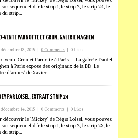
r découvrir le ‘Mickey’ de Régis Loisel, vous pouvez
 sur sequencebd.fr le strip 1, le strip 2, le strip 24, le
u du strip…
O-VENTE PARNOTTE ET GRUN, GALERIE MAGHEN
décembre 18, 2015
|
0 Comments
|
0 Likes
o-vente Grun et Parnotte à Paris. La galerie Daniel
hen à Paris expose des originaux de la BD ‘Le
tre d’armes’ de Xavier…
KEY PAR LOISEL, EXTRAIT STRIP 24
décembre 14, 2015
|
0 Comments
|
0 Likes
r découvrir le ‘Mickey’ de Régis Loisel, vous pouvez
 sur sequencebd.fr le strip 1, le strip 2, le strip 25, le
u du strip…