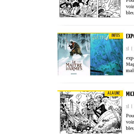
Pou
voir
ble
INFOS
EXP
vl
|
exp
Mag
maî
A LA UNE
MIC
vl
|
Pou
voir
ble