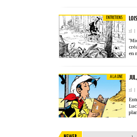
ENTRETIENS
LOI
vl
|
‘Mi
cré
en 
A LA UNE
JUL
vl
|
Ent
Luc
pla
NEWER
1