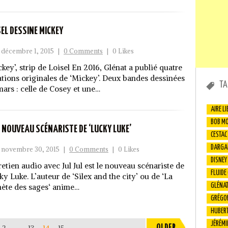
SEL DESSINE MICKEY
décembre 1, 2015
|
0 Comments
|
0 Likes
ckey’, strip de Loisel En 2016, Glénat a publié quatre
ations originales de ‘Mickey’. Deux bandes dessinées
TA
mars : celle de Cosey et une…
AIRE LI
BOB M
, NOUVEAU SCÉNARISTE DE ‘LUCKY LUKE’
CESTAC
DARGA
novembre 30, 2015
|
0 Comments
|
0 Likes
DISNEY
retien audio avec Jul Jul est le nouveau scénariste de
FLUIDE
ky Luke. L’auteur de ‘Silex and the city’ ou de ‘La
nète des sages‘ anime…
GLÉNA
GRÉGO
HUBER
JÉRÉMI
2
…
13
14
15
OLDER