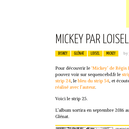
MICKEY PAR LOISEL
by
DISNEY
GLÉNAT
LOISEL
MICKEY
Pour découvrir le
‘Mickey’ de Régis 
pouvez voir sur sequencebd.fr le
stri
strip 24
, le
bleu du strip 54
, et écoute
réalisé avec l’auteur
.
Voici le strip 25.
L’album sortira en septembre 2016 a
Glénat.