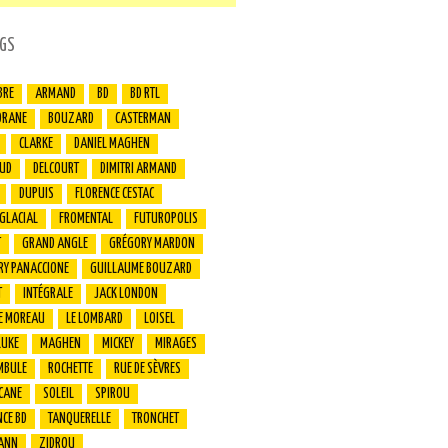
GS
BRE
ARMAND
BD
BD RTL
ORANE
BOUZARD
CASTERMAN
CLARKE
DANIEL MAGHEN
UD
DELCOURT
DIMITRI ARMAND
DUPUIS
FLORENCE CESTAC
 GLACIAL
FROMENTAL
FUTUROPOLIS
T
GRAND ANGLE
GRÉGORY MARDON
RY PANACCIONE
GUILLAUME BOUZARD
T
INTÉGRALE
JACK LONDON
E MOREAU
LE LOMBARD
LOISEL
LUKE
MAGHEN
MICKEY
MIRAGES
MBULE
ROCHETTE
RUE DE SÈVRES
CANE
SOLEIL
SPIROU
CE BD
TANQUERELLE
TRONCHET
ANN
ZIDROU