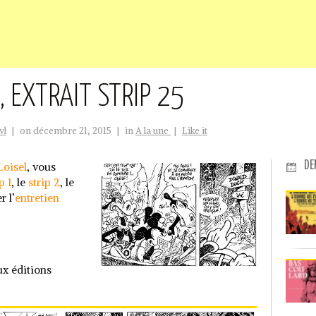
, EXTRAIT STRIP 25
vl
|
on décembre 21, 2015
|
in
A la une
|
Like it
DE
Loisel
, vous
p 1
, le
strip 2
, le
r l’
entretien
ux éditions