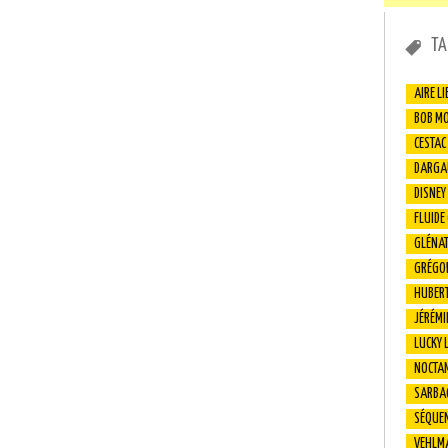
TA
AIRE LI
BOB M
CESTAC
DARGA
DISNEY
FLUIDE
GLÉNA
GRÉGO
HUBER
JÉRÉMI
LUCKY 
NOCTA
SARBA
SÉQUEN
VEHLM