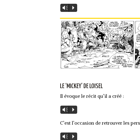
Lecteur
Vm
P
audio
LE ‘MICKEY’ DE LOISEL
Il évoque le récit qu’il a créé :
Lecteur
Vm
P
audio
C’est l’occasion de retrouver les p
Lecteur
Vm
P