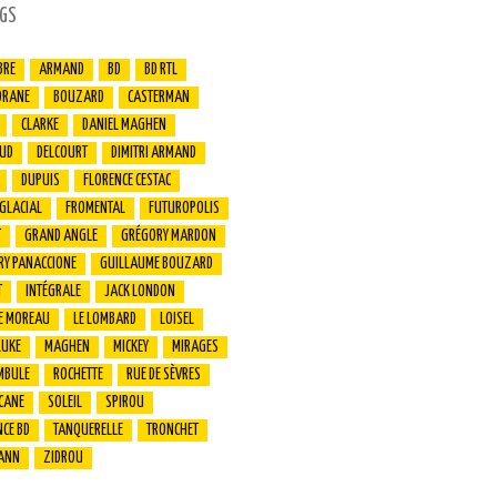
GS
BRE
ARMAND
BD
BD RTL
ORANE
BOUZARD
CASTERMAN
CLARKE
DANIEL MAGHEN
UD
DELCOURT
DIMITRI ARMAND
DUPUIS
FLORENCE CESTAC
 GLACIAL
FROMENTAL
FUTUROPOLIS
T
GRAND ANGLE
GRÉGORY MARDON
RY PANACCIONE
GUILLAUME BOUZARD
T
INTÉGRALE
JACK LONDON
E MOREAU
LE LOMBARD
LOISEL
LUKE
MAGHEN
MICKEY
MIRAGES
MBULE
ROCHETTE
RUE DE SÈVRES
CANE
SOLEIL
SPIROU
CE BD
TANQUERELLE
TRONCHET
ANN
ZIDROU