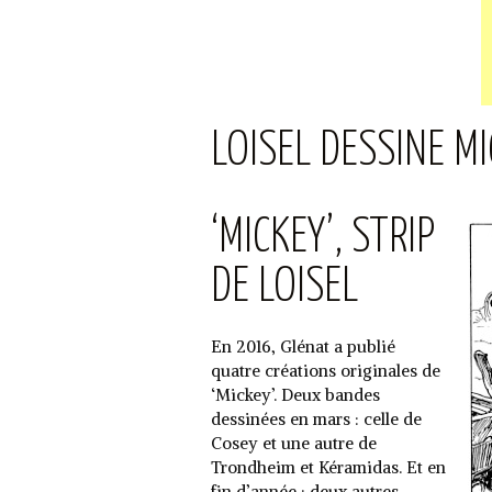
LOISEL DESSINE M
‘MICKEY’, STRIP
DE LOISEL
En 2016, Glénat a publié
quatre créations originales de
‘Mickey’. Deux bandes
dessinées en mars : celle de
Cosey et une autre de
Trondheim et Kéramidas. Et en
fin d’année : deux autres