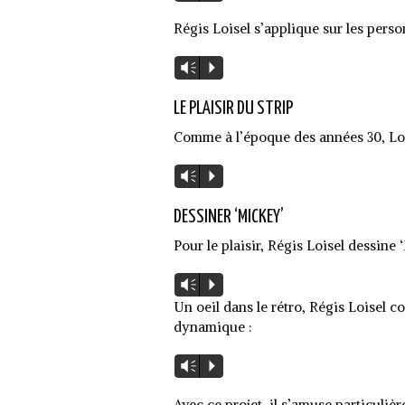
audio
Régis Loisel s’applique sur les perso
Lecteur
Vm
P
audio
LE PLAISIR DU STRIP
Comme à l’époque des années 30, Lois
Lecteur
Vm
P
audio
DESSINER ‘MICKEY’
Pour le plaisir, Régis Loisel dessine
Lecteur
Vm
P
audio
Un oeil dans le rétro, Régis Loisel c
dynamique :
Lecteur
Vm
P
audio
Avec ce projet, il s’amuse particulièr