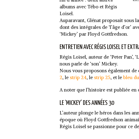
albums avec Tébo et Régis
Loisel.
Auparavant, Glénat proposait sous la 
dont des intégrales de ‘l’âge d’or’ a
‘Mickey’ par Floyd Gottfredson.
ENTRETIEN AVEC RÉGIS LOISEL ET EXTRA
Régis Loisel, auteur de ‘Peter Pan’, 
nous parle de ‘son’ Mickey.
Nous vous proposons également de dé
2
, le
strip 24
, le
strip 25
, et le
bleu du
A noter que l’histoire est publiée en 
LE ‘MICKEY’ DES ANNÉES 30
L’auteur plonge le héros dans les ann
époque où Floyd Gottfredson animait
Régis Loisel se passionne pour ce de