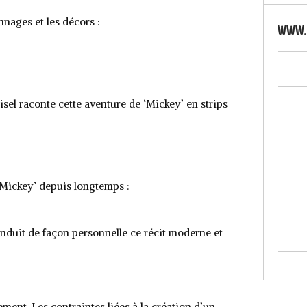
nnages et les décors :
WWW.S
el raconte cette aventure de ‘Mickey’ en strips
 ‘Mickey’ depuis longtemps :
onduit de façon personnelle ce récit moderne et
ement. Les contraintes liées à la création d’un