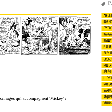
TA
AIRE LI
BOB M
CESTAC
DARGA
DISNEY
FLUIDE
GLÉNA
GRÉGO
HUBER
JÉRÉMI
LUCKY 
NOCTA
SARBA
SÉQUEN
ersonnages qui accompagnent ‘Mickey’ :
VEHLM