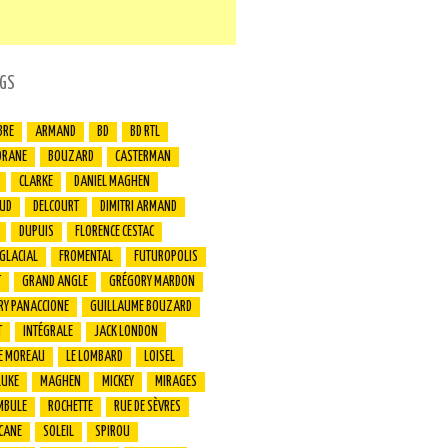
GS
BRE
ARMAND
BD
BD RTL
ORANE
BOUZARD
CASTERMAN
CLARKE
DANIEL MAGHEN
UD
DELCOURT
DIMITRI ARMAND
DUPUIS
FLORENCE CESTAC
 GLACIAL
FROMENTAL
FUTUROPOLIS
T
GRAND ANGLE
GRÉGORY MARDON
RY PANACCIONE
GUILLAUME BOUZARD
T
INTÉGRALE
JACK LONDON
E MOREAU
LE LOMBARD
LOISEL
LUKE
MAGHEN
MICKEY
MIRAGES
MBULE
ROCHETTE
RUE DE SÈVRES
CANE
SOLEIL
SPIROU