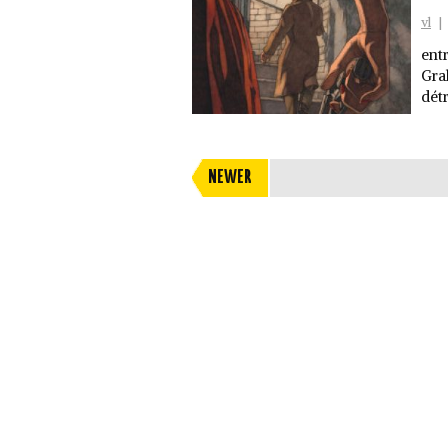
vl
|
ent
Gra
détr
NEWER