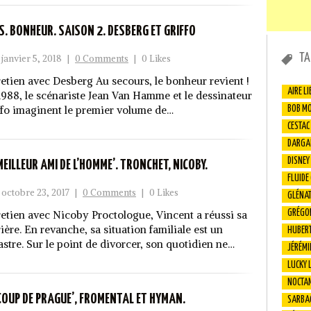
.S. BONHEUR. SAISON 2. DESBERG ET GRIFFO
TA
janvier 5, 2018
|
0 Comments
|
0 Likes
retien avec Desberg Au secours, le bonheur revient !
AIRE LI
1988, le scénariste Jean Van Hamme et le dessinateur
ffo imaginent le premier volume de…
BOB M
CESTAC
DARGA
DISNEY
 MEILLEUR AMI DE L’HOMME’. TRONCHET, NICOBY.
FLUIDE
octobre 23, 2017
|
0 Comments
|
0 Likes
GLÉNA
GRÉGO
retien avec Nicoby Proctologue, Vincent a réussi sa
ière. En revanche, sa situation familiale est un
HUBER
astre. Sur le point de divorcer, son quotidien ne…
JÉRÉMI
LUCKY 
NOCTA
 COUP DE PRAGUE’, FROMENTAL ET HYMAN.
SARBA