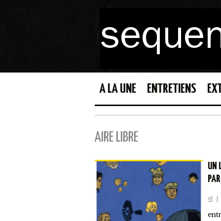
A LA UNE
ENTRETIENS
EX
AIRE LIBRE
UN 
PAR
vl
|
ent