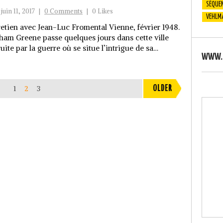
SÉQUEN
juin 11, 2017
|
0 Comments
|
0 Likes
VEHLM
retien avec Jean-Luc Fromental Vienne, février 1948.
ham Greene passe quelques jours dans cette ville
uite par la guerre où se situe l’intrigue de sa…
WWW.S
1
2
3
OLDER