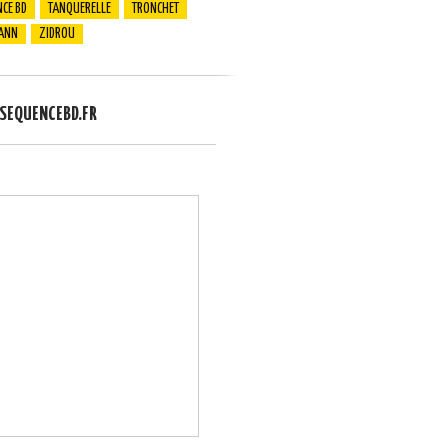
CE BD
TANQUERELLE
TRONCHET
ANN
ZIDROU
EQUENCEBD.FR