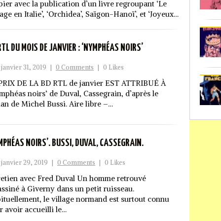
bier avec la publication d’un livre regroupant ‘Le
age en Italie’, ‘Orchidea’, Saïgon-Hanoï’, et ‘Joyeux…
RTL DU MOIS DE JANVIER : ‘NYMPHÉAS NOIRS’
janvier 31, 2019
|
0 Comments
|
0 Likes
PRIX DE LA BD RTL de janvier EST ATTRIBUÉ À
mphéas noirs‘ de Duval, Cassegrain, d’après le
an de Michel Bussi. Aire libre –…
MPHÉAS NOIRS’. BUSSI, DUVAL, CASSEGRAIN.
janvier 29, 2019
|
0 Comments
|
0 Likes
retien avec Fred Duval Un homme retrouvé
assiné à Giverny dans un petit ruisseau.
ituellement, le village normand est surtout connu
 avoir accueilli le…