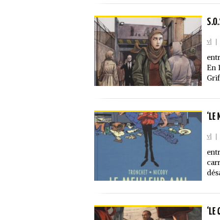
S.O
vl
|
ent
En 
Gri
‘LE
vl
|
ent
carr
dés
‘LE