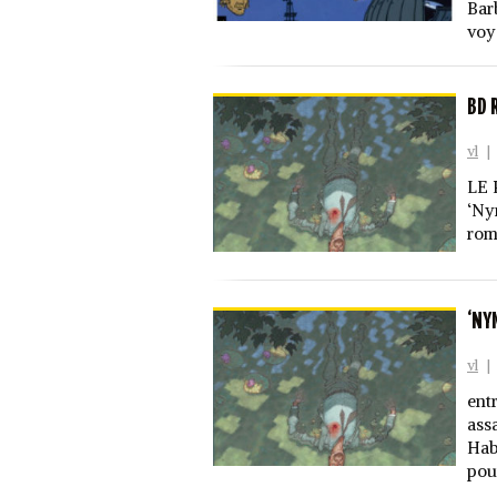
Bar
voy
BD 
vl
|
LE 
‘Ny
rom
‘NY
vl
|
ent
ass
Hab
pour