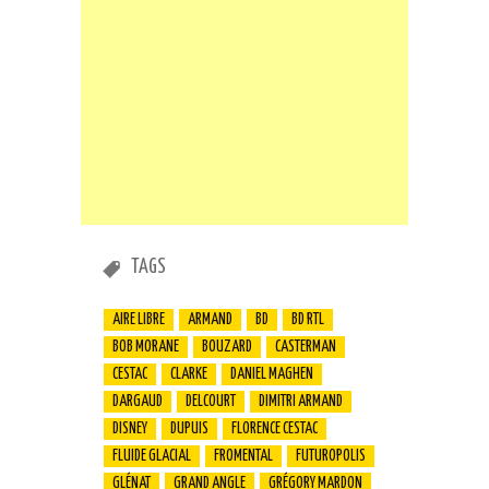
TAGS
AIRE LIBRE
ARMAND
BD
BD RTL
BOB MORANE
BOUZARD
CASTERMAN
CESTAC
CLARKE
DANIEL MAGHEN
DARGAUD
DELCOURT
DIMITRI ARMAND
DISNEY
DUPUIS
FLORENCE CESTAC
FLUIDE GLACIAL
FROMENTAL
FUTUROPOLIS
GLÉNAT
GRAND ANGLE
GRÉGORY MARDON