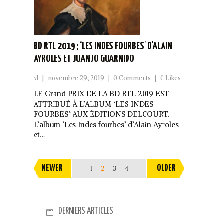
BD RTL 2019 ; ‘LES INDES FOURBES’ D’ALAIN
AYROLES ET JUANJO GUARNIDO
vl
|
novembre 29, 2019
|
0 Comments
|
0 Likes
LE Grand PRIX DE LA BD RTL 2019 EST
ATTRIBUÉ À L’ALBUM ‘LES INDES
FOURBES‘ AUX ÉDITIONS DELCOURT.
L’album ‘Les Indes fourbes’ d’Alain Ayroles
et…
NEWER
1
2
3
4
OLDER
DERNIERS ARTICLES