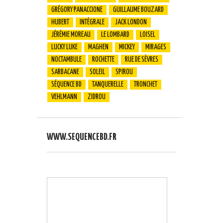
GRÉGORY PANACCIONE
GUILLAUME BOUZARD
HUBERT
INTÉGRALE
JACK LONDON
JÉRÉMIE MOREAU
LE LOMBARD
LOISEL
LUCKY LUKE
MAGHEN
MICKEY
MIRAGES
NOCTAMBULE
ROCHETTE
RUE DE SÈVRES
SARBACANE
SOLEIL
SPIROU
SÉQUENCE BD
TANQUERELLE
TRONCHET
VEHLMANN
ZIDROU
WWW.SEQUENCEBD.FR