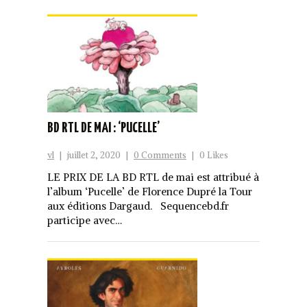
BD RTL DE MAI : ‘PUCELLE’
vl
|
juillet 2, 2020
|
0 Comments
|
0 Likes
LE PRIX DE LA BD RTL de mai est attribué à
l’album ‘Pucelle’ de Florence Dupré la Tour
aux éditions Dargaud. Sequencebd.fr
participe avec…