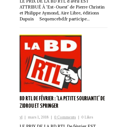
LE PRIX DE LA BD RTL d’avril EST
ATTRIBUÉ À ‘Est-Ouest’ de Pierre Christin
et Philippe Aymond, Aire Libre, éditions
Dupuis Sequencebd.fr participe…
BD RTL DE FÉVRIER : ‘LA PETITE SOURIANTE’ DE
ZIDROU ET SPRINGER
vl
|
mars 1, 2018
|
0 Comments
|
0 Likes
LE PRIX DE LA BD RTL De février EST