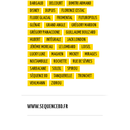
DARGAUD
DELCOURT
DIMITRI ARMAND
DISNEY
DUPUIS
FLORENCE CESTAC
FLUIDE GLACIAL
FROMENTAL
FUTUROPOLIS
GLÉNAT
GRAND ANGLE
GRÉGORY MARDON
GRÉGORY PANACCIONE
GUILLAUME BOUZARD
HUBERT
INTÉGRALE
JACK LONDON
JÉRÉMIE MOREAU
LE LOMBARD
LOISEL
LUCKY LUKE
MAGHEN
MICKEY
MIRAGES
NOCTAMBULE
ROCHETTE
RUE DE SÈVRES
SARBACANE
SOLEIL
SPIROU
SÉQUENCE BD
TANQUERELLE
TRONCHET
VEHLMANN
ZIDROU
WWW.SEQUENCEBD.FR