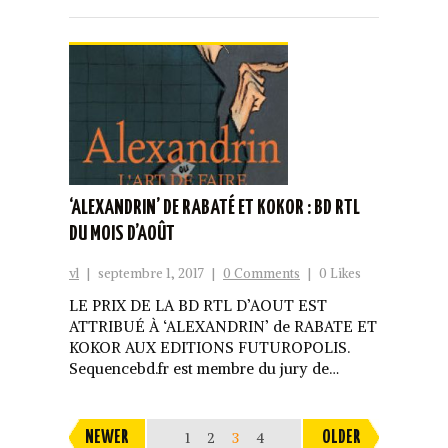
‘ALEXANDRIN’ DE RABATÉ ET KOKOR : BD RTL
DU MOIS D’AOÛT
vl
|
septembre 1, 2017
|
0 Comments
|
0 Likes
LE PRIX DE LA BD RTL D’AOUT EST
ATTRIBUÉ À ‘ALEXANDRIN’ de RABATE ET
KOKOR AUX EDITIONS FUTUROPOLIS.
Sequencebd.fr est membre du jury de…
NEWER
1
2
3
4
OLDER