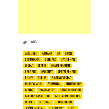
TAGS
AIRE LIBRE
ARMAND
BD
BD RTL
BOB MORANE
BOUZARD
CASTERMAN
CESTAC
CLARKE
DANIEL MAGHEN
DARGAUD
DELCOURT
DIMITRI ARMAND
DISNEY
DUPUIS
FLORENCE CESTAC
FLUIDE GLACIAL
FROMENTAL
FUTUROPOLIS
GLÉNAT
GRAND ANGLE
GRÉGORY MARDON
GRÉGORY PANACCIONE
GUILLAUME BOUZARD
HUBERT
INTÉGRALE
JACK LONDON
JÉRÉMIE MOREAU
LE LOMBARD
LOISEL