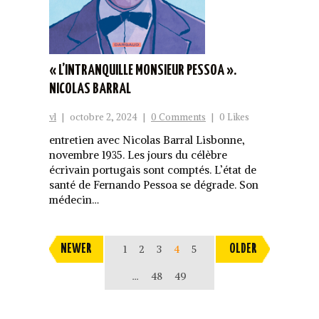
« L’INTRANQUILLE MONSIEUR PESSOA ».
NICOLAS BARRAL
vl
|
octobre 2, 2024
|
0 Comments
|
0 Likes
entretien avec Nicolas Barral Lisbonne,
novembre 1935. Les jours du célèbre
écrivain portugais sont comptés. L’état de
santé de Fernando Pessoa se dégrade. Son
médecin…
NEWER
1
2
3
4
5
OLDER
…
48
49