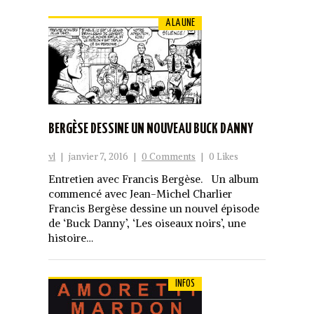
A LA UNE
BERGÈSE DESSINE UN NOUVEAU BUCK DANNY
vl
|
janvier 7, 2016
|
0 Comments
|
0 Likes
Entretien avec Francis Bergèse. Un album
commencé avec Jean-Michel Charlier
Francis Bergèse dessine un nouvel épisode
de ‘Buck Danny’, ‘Les oiseaux noirs’, une
histoire…
INFOS