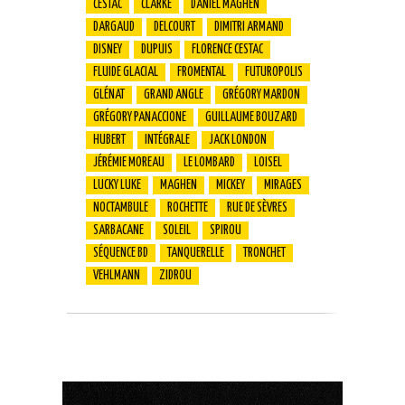
CESTAC
CLARKE
DANIEL MAGHEN
DARGAUD
DELCOURT
DIMITRI ARMAND
DISNEY
DUPUIS
FLORENCE CESTAC
FLUIDE GLACIAL
FROMENTAL
FUTUROPOLIS
GLÉNAT
GRAND ANGLE
GRÉGORY MARDON
GRÉGORY PANACCIONE
GUILLAUME BOUZARD
HUBERT
INTÉGRALE
JACK LONDON
JÉRÉMIE MOREAU
LE LOMBARD
LOISEL
LUCKY LUKE
MAGHEN
MICKEY
MIRAGES
NOCTAMBULE
ROCHETTE
RUE DE SÈVRES
SARBACANE
SOLEIL
SPIROU
SÉQUENCE BD
TANQUERELLE
TRONCHET
VEHLMANN
ZIDROU