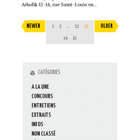
Arludik 12-14, rue Saint-Louis en…
NEWER
1
2
…
12
13
OLDER
14
15
CATÉGORIES
A LA UNE
CONCOURS
ENTRETIENS
EXTRAITS
INFOS
NON CLASSÉ