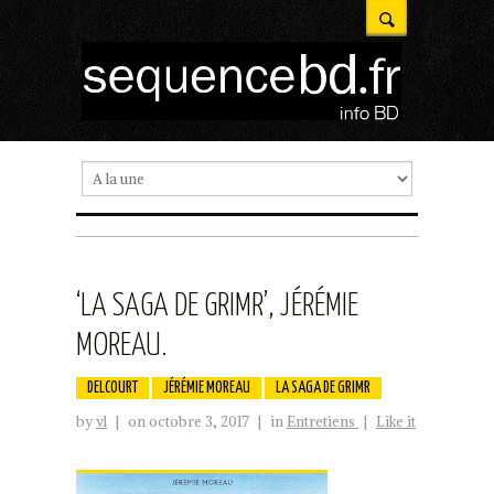
‘LA SAGA DE GRIMR’, JÉRÉMIE
MOREAU.
DELCOURT
JÉRÉMIE MOREAU
LA SAGA DE GRIMR
by
vl
|
on octobre 3, 2017
|
in
Entretiens
|
Like it