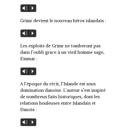
Lecteur
Vm
P
audio
Grimr devient le nouveau héros islandais :
Lecteur
Vm
P
audio
Les exploits de Grimr ne tomberont pas
dans l’oubli grace à un vieil homme sage,
Einmar :
Lecteur
Vm
P
audio
A l’époque du récit, l’Islande est sous
domination danoise. L’auteur s’est inspiré
de nombreux faits historiques, dont les
relations houleuses entre Islandais et
Danois :
Lecteur
Vm
P
audio