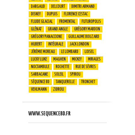
DARGAUD
DELCOURT
DIMITRI ARMAND
DISNEY
DUPUIS
FLORENCE CESTAC
FLUIDE GLACIAL
FROMENTAL
FUTUROPOLIS
GLÉNAT
GRAND ANGLE
GRÉGORY MARDON
GRÉGORY PANACCIONE
GUILLAUME BOUZARD
HUBERT
INTÉGRALE
JACK LONDON
JÉRÉMIE MOREAU
LE LOMBARD
LOISEL
LUCKY LUKE
MAGHEN
MICKEY
MIRAGES
NOCTAMBULE
ROCHETTE
RUE DE SÈVRES
SARBACANE
SOLEIL
SPIROU
SÉQUENCE BD
TANQUERELLE
TRONCHET
VEHLMANN
ZIDROU
WWW.SEQUENCEBD.FR