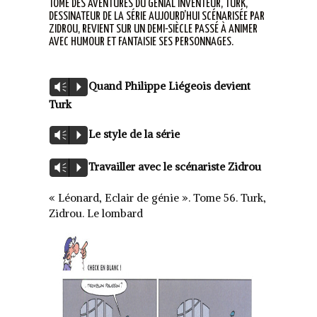
TOME DES AVENTURES DU GÉNIAL INVENTEUR, TURK,
DESSINATEUR DE LA SÉRIE AUJOURD’HUI SCÉNARISÉE PAR
ZIDROU, REVIENT SUR UN DEMI-SIÈCLE PASSÉ À ANIMER
AVEC HUMOUR ET FANTAISIE SES PERSONNAGES.
Lecteur
Quand Philippe Liégeois devient
Vm
P
audio
Turk
Lecteur
Le style de la série
Vm
P
audio
Lecteur
Travailler avec le scénariste Zidrou
Vm
P
audio
« Léonard, Eclair de génie ». Tome 56. Turk,
Zidrou. Le lombard