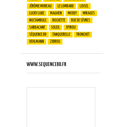
JÉRÉMIE MOREAU
LE LOMBARD
LOISEL
LUCKY LUKE
MAGHEN
MICKEY
MIRAGES
NOCTAMBULE
ROCHETTE
RUE DE SÈVRES
SARBACANE
SOLEIL
SPIROU
SÉQUENCE BD
TANQUERELLE
TRONCHET
VEHLMANN
ZIDROU
WWW.SEQUENCEBD.FR