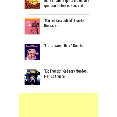
filme l’homme qui tire plus vite
que son ombre ». Bouzard
‘Marcel Bascoulard’. Frantz
Duchazeau
‘Frangipane’. Hervé Bourhis
‘Kid Francis’. Grégory Mardon,
Marius Rivière