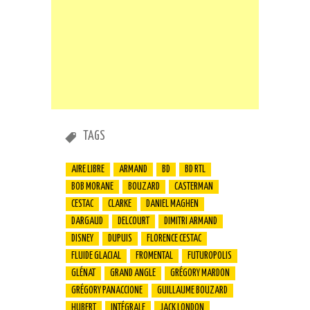
TAGS
AIRE LIBRE
ARMAND
BD
BD RTL
BOB MORANE
BOUZARD
CASTERMAN
CESTAC
CLARKE
DANIEL MAGHEN
DARGAUD
DELCOURT
DIMITRI ARMAND
DISNEY
DUPUIS
FLORENCE CESTAC
FLUIDE GLACIAL
FROMENTAL
FUTUROPOLIS
GLÉNAT
GRAND ANGLE
GRÉGORY MARDON
GRÉGORY PANACCIONE
GUILLAUME BOUZARD
HUBERT
INTÉGRALE
JACK LONDON