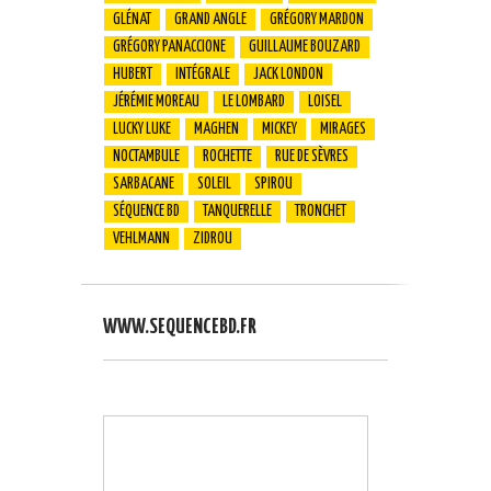
GLÉNAT
GRAND ANGLE
GRÉGORY MARDON
GRÉGORY PANACCIONE
GUILLAUME BOUZARD
HUBERT
INTÉGRALE
JACK LONDON
JÉRÉMIE MOREAU
LE LOMBARD
LOISEL
LUCKY LUKE
MAGHEN
MICKEY
MIRAGES
NOCTAMBULE
ROCHETTE
RUE DE SÈVRES
SARBACANE
SOLEIL
SPIROU
SÉQUENCE BD
TANQUERELLE
TRONCHET
VEHLMANN
ZIDROU
WWW.SEQUENCEBD.FR