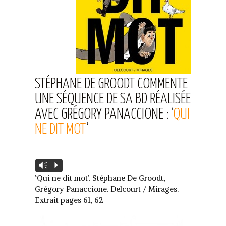
STÉPHANE DE GROODT COMMENTE
UNE SÉQUENCE DE SA BD RÉALISÉE
AVEC GRÉGORY PANACCIONE : ‘
QUI
NE DIT MOT
‘
Lecteur
Vm
P
audio
‘Qui ne dit mot’. Stéphane De Groodt,
Grégory Panaccione. Delcourt / Mirages.
Extrait pages 61, 62