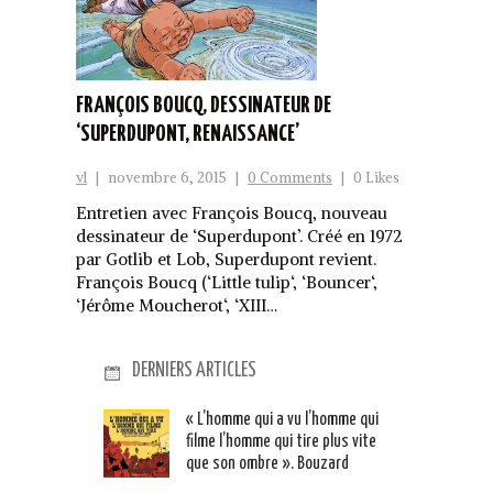
FRANÇOIS BOUCQ, DESSINATEUR DE
‘SUPERDUPONT, RENAISSANCE’
vl
|
novembre 6, 2015
|
0 Comments
|
0 Likes
Entretien avec François Boucq, nouveau
dessinateur de ‘Superdupont’. Créé en 1972
par Gotlib et Lob, Superdupont revient.
François Boucq (‘Little tulip‘, ‘Bouncer‘,
‘Jérôme Moucherot‘, ‘XIII…
DERNIERS ARTICLES
« L’homme qui a vu l’homme qui
filme l’homme qui tire plus vite
que son ombre ». Bouzard