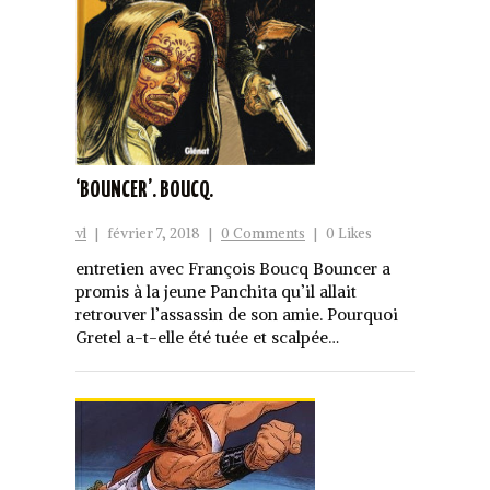
‘BOUNCER’. BOUCQ.
vl
|
février 7, 2018
|
0 Comments
|
0 Likes
entretien avec François Boucq Bouncer a
promis à la jeune Panchita qu’il allait
retrouver l’assassin de son amie. Pourquoi
Gretel a-t-elle été tuée et scalpée…