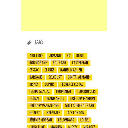
TAGS
AIRE LIBRE
ARMAND
BD
BD RTL
BOB MORANE
BOUZARD
CASTERMAN
CESTAC
CLARKE
DANIEL MAGHEN
DARGAUD
DELCOURT
DIMITRI ARMAND
DISNEY
DUPUIS
FLORENCE CESTAC
FLUIDE GLACIAL
FROMENTAL
FUTUROPOLIS
GLÉNAT
GRAND ANGLE
GRÉGORY MARDON
GRÉGORY PANACCIONE
GUILLAUME BOUZARD
HUBERT
INTÉGRALE
JACK LONDON
JÉRÉMIE MOREAU
LE LOMBARD
LOISEL
LUCKY LUKE
MAGHEN
MICKEY
MIRAGES