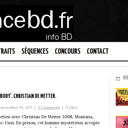
TRAITS
SÉQUENCES
CONCOURS
CONTACT
DE
 BODY’. CHRISTIAN DE METTER.
novembre 19, 2017
|
0 Comments
|
0 Likes
retien avec Christian De Metter 2008, Montana,
ts-Unis. En prison, cet homme mystérieux accepte