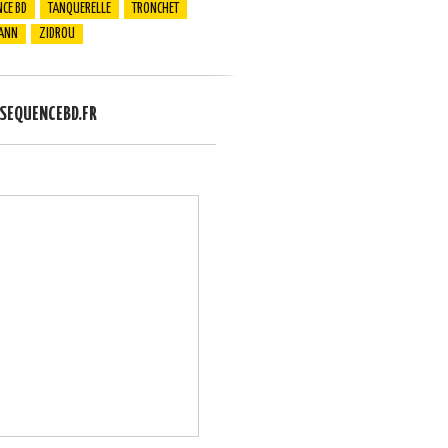
CE BD
TANQUERELLE
TRONCHET
ANN
ZIDROU
EQUENCEBD.FR