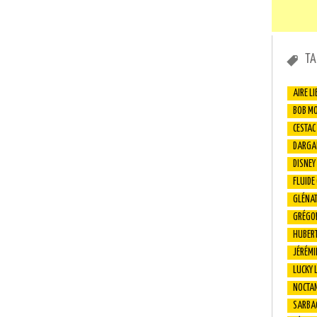
TA
AIRE LI
BOB M
CESTAC
DARGA
DISNEY
FLUIDE
GLÉNA
GRÉGO
HUBER
JÉRÉMI
LUCKY 
NOCTA
SARBA