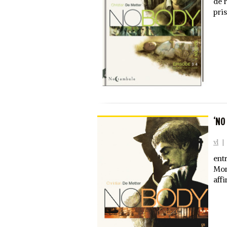
de 
pri
‘NO
vl
|
ent
Mon
affi