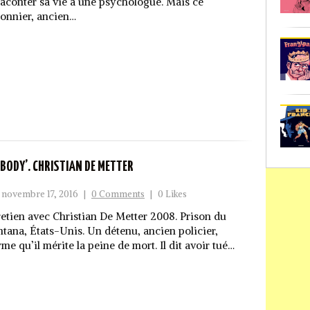
raconter sa vie à une psychologue. Mais ce
sonnier, ancien…
 BODY’. CHRISTIAN DE METTER
novembre 17, 2016
|
0 Comments
|
0 Likes
retien avec Christian De Metter 2008. Prison du
tana, États-Unis. Un détenu, ancien policier,
rme qu’il mérite la peine de mort. Il dit avoir tué…