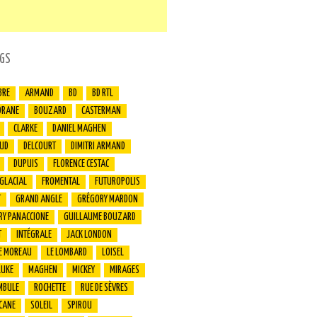
GS
BRE
ARMAND
BD
BD RTL
ORANE
BOUZARD
CASTERMAN
CLARKE
DANIEL MAGHEN
UD
DELCOURT
DIMITRI ARMAND
DUPUIS
FLORENCE CESTAC
 GLACIAL
FROMENTAL
FUTUROPOLIS
T
GRAND ANGLE
GRÉGORY MARDON
RY PANACCIONE
GUILLAUME BOUZARD
T
INTÉGRALE
JACK LONDON
E MOREAU
LE LOMBARD
LOISEL
LUKE
MAGHEN
MICKEY
MIRAGES
MBULE
ROCHETTE
RUE DE SÈVRES
CANE
SOLEIL
SPIROU