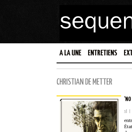
A LA UNE
ENTRETIENS
EX
CHRISTIAN DE METTER
‘NO
vl
|
ent
Éta