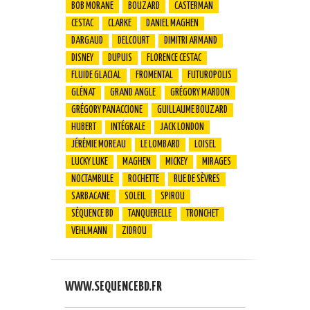
BOB MORANE
BOUZARD
CASTERMAN
CESTAC
CLARKE
DANIEL MAGHEN
DARGAUD
DELCOURT
DIMITRI ARMAND
DISNEY
DUPUIS
FLORENCE CESTAC
FLUIDE GLACIAL
FROMENTAL
FUTUROPOLIS
GLÉNAT
GRAND ANGLE
GRÉGORY MARDON
GRÉGORY PANACCIONE
GUILLAUME BOUZARD
HUBERT
INTÉGRALE
JACK LONDON
JÉRÉMIE MOREAU
LE LOMBARD
LOISEL
LUCKY LUKE
MAGHEN
MICKEY
MIRAGES
NOCTAMBULE
ROCHETTE
RUE DE SÈVRES
SARBACANE
SOLEIL
SPIROU
SÉQUENCE BD
TANQUERELLE
TRONCHET
VEHLMANN
ZIDROU
WWW.SEQUENCEBD.FR