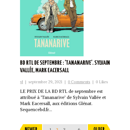
BD RTL DE SEPTEMBRE : ‘TANANARIVE’. SYLVAIN
VALLÉE, MARK EACERSALL
vl
|
septembre 29, 2021
|
0 Comments
|
0 Likes
LE PRIX DE LA BD RTL de septembre est
attribué à ‘Tananarive‘ de Sylvain Vallée et
Mark Eacersall, aux éditions Glénat.
Sequencebd.fr…
NEWER
1
2
3
…
6
OLDER