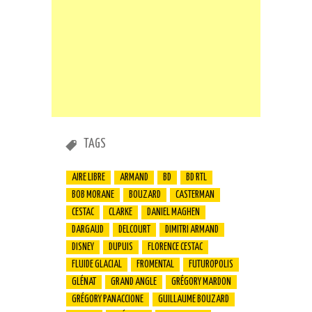
TAGS
AIRE LIBRE
ARMAND
BD
BD RTL
BOB MORANE
BOUZARD
CASTERMAN
CESTAC
CLARKE
DANIEL MAGHEN
DARGAUD
DELCOURT
DIMITRI ARMAND
DISNEY
DUPUIS
FLORENCE CESTAC
FLUIDE GLACIAL
FROMENTAL
FUTUROPOLIS
GLÉNAT
GRAND ANGLE
GRÉGORY MARDON
GRÉGORY PANACCIONE
GUILLAUME BOUZARD