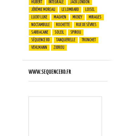
HUBERT
INTÉGRALE
JACK LONDON
JÉRÉMIE MOREAU
LE LOMBARD
LOISEL
LUCKY LUKE
MAGHEN
MICKEY
MIRAGES
NOCTAMBULE
ROCHETTE
RUE DE SÈVRES
SARBACANE
SOLEIL
SPIROU
SÉQUENCE BD
TANQUERELLE
TRONCHET
VEHLMANN
ZIDROU
WWW.SEQUENCEBD.FR