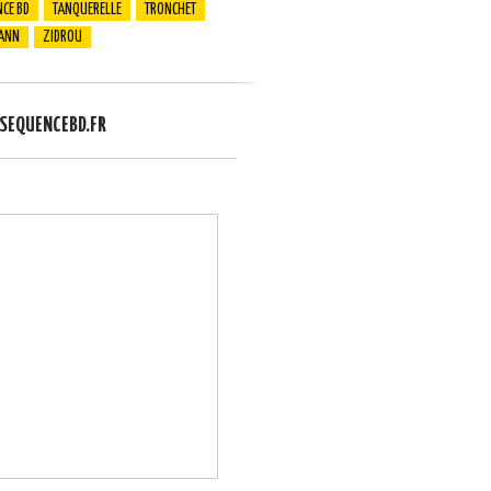
CE BD
TANQUERELLE
TRONCHET
ANN
ZIDROU
EQUENCEBD.FR