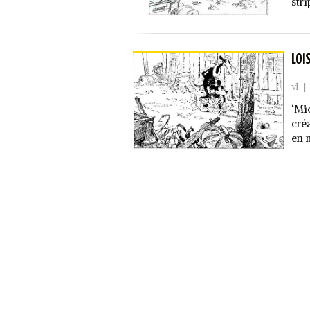
stri
LOI
vl
|
‘Mi
cré
en 