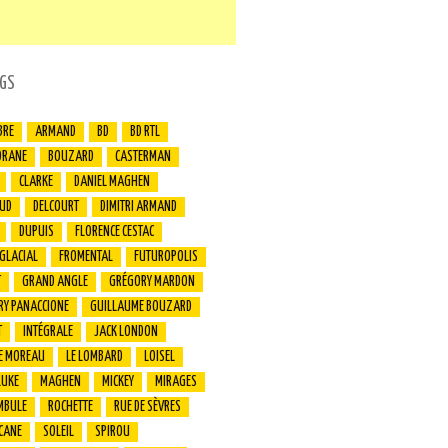
GS
BRE
ARMAND
BD
BD RTL
ORANE
BOUZARD
CASTERMAN
CLARKE
DANIEL MAGHEN
UD
DELCOURT
DIMITRI ARMAND
DUPUIS
FLORENCE CESTAC
 GLACIAL
FROMENTAL
FUTUROPOLIS
T
GRAND ANGLE
GRÉGORY MARDON
RY PANACCIONE
GUILLAUME BOUZARD
T
INTÉGRALE
JACK LONDON
E MOREAU
LE LOMBARD
LOISEL
LUKE
MAGHEN
MICKEY
MIRAGES
MBULE
ROCHETTE
RUE DE SÈVRES
CANE
SOLEIL
SPIROU