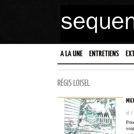
A LA UNE
ENTRETIENS
EX
RÉGIS LOISEL
MIC
vl
|
Pou
voir