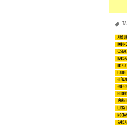
TA
AIRE LI
BOB M
CESTAC
DARGA
DISNEY
FLUIDE
GLÉNA
GRÉGO
HUBER
JÉRÉMI
LUCKY 
NOCTA
SARBA