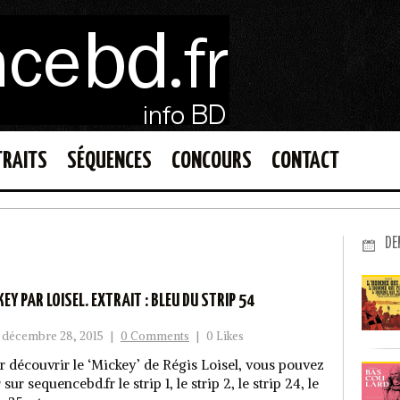
TRAITS
SÉQUENCES
CONCOURS
CONTACT
DE
KEY PAR LOISEL. EXTRAIT : BLEU DU STRIP 54
décembre 28, 2015
|
0 Comments
|
0 Likes
r découvrir le ‘Mickey’ de Régis Loisel, vous pouvez
 sur sequencebd.fr le strip 1, le strip 2, le strip 24, le