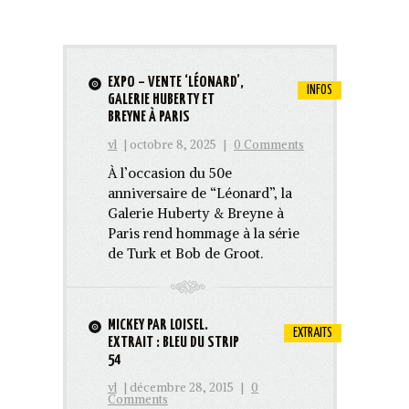
EXPO – VENTE ‘LÉONARD’,
INFOS
GALERIE HUBERTY ET
BREYNE À PARIS
vl
| octobre 8, 2025
|
0 Comments
À l’occasion du 50e
anniversaire de “Léonard”, la
Galerie Huberty & Breyne à
Paris rend hommage à la série
de Turk et Bob de Groot.
MICKEY PAR LOISEL.
EXTRAITS
EXTRAIT : BLEU DU STRIP
54
vl
| décembre 28, 2015
|
0
Comments