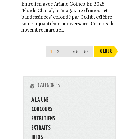
Entretien avec Ariane Gotlieb En 2025,
‘Fluide Glacial’, le ‘magazine d’umour et
bandessinées’ cofondé par Gotlib, célèbre
son cinquantième anniversaire. Ce mois de
novembre marque…
1
2
…
66
67
OLDER
CATÉGORIES
A LA UNE
CONCOURS
ENTRETIENS
EXTRAITS
INFOS