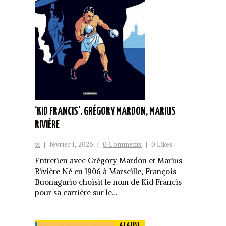
‘KID FRANCIS’. GRÉGORY MARDON, MARIUS
RIVIÈRE
vl
|
février 1, 2026
|
0 Comments
|
0 Likes
Entretien avec Grégory Mardon et Marius
Rivière Né en 1906 à Marseille, François
Buonagurio choisit le nom de Kid Francis
pour sa carrière sur le…
A LA UNE