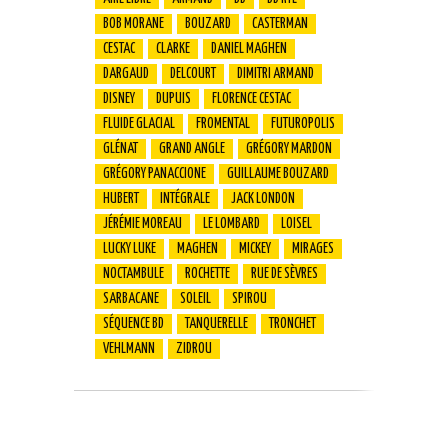
BOB MORANE
BOUZARD
CASTERMAN
CESTAC
CLARKE
DANIEL MAGHEN
DARGAUD
DELCOURT
DIMITRI ARMAND
DISNEY
DUPUIS
FLORENCE CESTAC
FLUIDE GLACIAL
FROMENTAL
FUTUROPOLIS
GLÉNAT
GRAND ANGLE
GRÉGORY MARDON
GRÉGORY PANACCIONE
GUILLAUME BOUZARD
HUBERT
INTÉGRALE
JACK LONDON
JÉRÉMIE MOREAU
LE LOMBARD
LOISEL
LUCKY LUKE
MAGHEN
MICKEY
MIRAGES
NOCTAMBULE
ROCHETTE
RUE DE SÈVRES
SARBACANE
SOLEIL
SPIROU
SÉQUENCE BD
TANQUERELLE
TRONCHET
VEHLMANN
ZIDROU