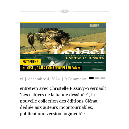
ENTRETIENS
ENTRETIENS
« LOISEL, DANS L’OMBRE DE PETER PAN »
« FRANQUIN 
vl
|
décembre 4, 2024
|
0 Comments
vl
|
décembr
1
2
3
entretien avec Christelle Pissavy-Yvernault
entretien a
‘Les cahiers de la bande dessinée’ , la
Il vient d’
nouvelle collection des éditions Glénat
où son livr
dédiée aux auteurs incontournables,
suscitait l’
publient une version augmentée...