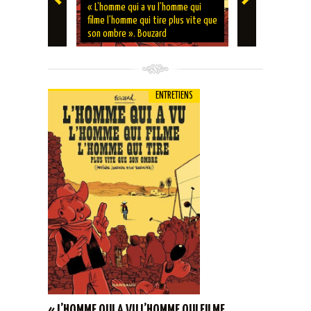
ENTRETIENS
« L’homme qui a vu l’homme qui
filme l’homme qui tire plus vite que
‘Marcel Basc
son ombre ». Bouzard
Duchazeau
ENTRETIENS
« L’HOMME QUI A VU L’HOMME QUI FILME