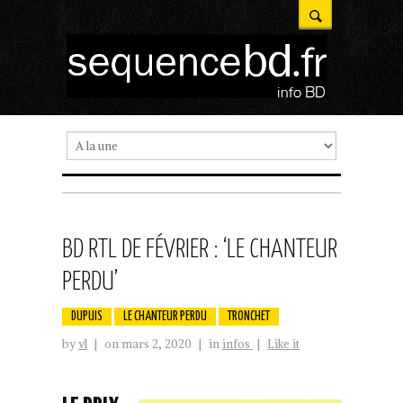
BD RTL DE FÉVRIER : ‘LE CHANTEUR
PERDU’
DUPUIS
LE CHANTEUR PERDU
TRONCHET
by
vl
|
on mars 2, 2020
|
in
infos
|
Like it