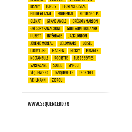
DISNEY
DUPUIS
FLORENCE CESTAC
FLUIDE GLACIAL
FROMENTAL
FUTUROPOLIS
GLÉNAT
GRAND ANGLE
GRÉGORY MARDON
GRÉGORY PANACCIONE
GUILLAUME BOUZARD
HUBERT
INTÉGRALE
JACK LONDON
JÉRÉMIE MOREAU
LE LOMBARD
LOISEL
LUCKY LUKE
MAGHEN
MICKEY
MIRAGES
NOCTAMBULE
ROCHETTE
RUE DE SÈVRES
SARBACANE
SOLEIL
SPIROU
SÉQUENCE BD
TANQUERELLE
TRONCHET
VEHLMANN
ZIDROU
WWW.SEQUENCEBD.FR