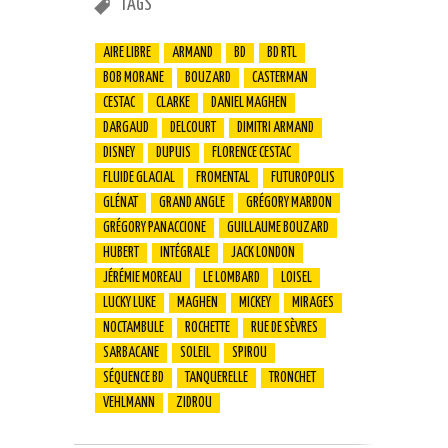
TAGS
AIRE LIBRE
ARMAND
BD
BD RTL
BOB MORANE
BOUZARD
CASTERMAN
CESTAC
CLARKE
DANIEL MAGHEN
DARGAUD
DELCOURT
DIMITRI ARMAND
DISNEY
DUPUIS
FLORENCE CESTAC
FLUIDE GLACIAL
FROMENTAL
FUTUROPOLIS
GLÉNAT
GRAND ANGLE
GRÉGORY MARDON
GRÉGORY PANACCIONE
GUILLAUME BOUZARD
HUBERT
INTÉGRALE
JACK LONDON
JÉRÉMIE MOREAU
LE LOMBARD
LOISEL
LUCKY LUKE
MAGHEN
MICKEY
MIRAGES
NOCTAMBULE
ROCHETTE
RUE DE SÈVRES
SARBACANE
SOLEIL
SPIROU
SÉQUENCE BD
TANQUERELLE
TRONCHET
VEHLMANN
ZIDROU