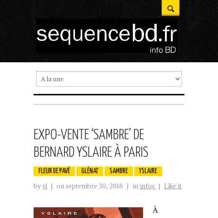
EXPO-VENTE ‘SAMBRE’ DE
BERNARD YSLAIRE À PARIS
FLEUR DE PAVÉ
GLÉNAT
SAMBRE
YSLAIRE
by
vl
|
on septembre 30, 2016
|
in
infos
|
Like it
À