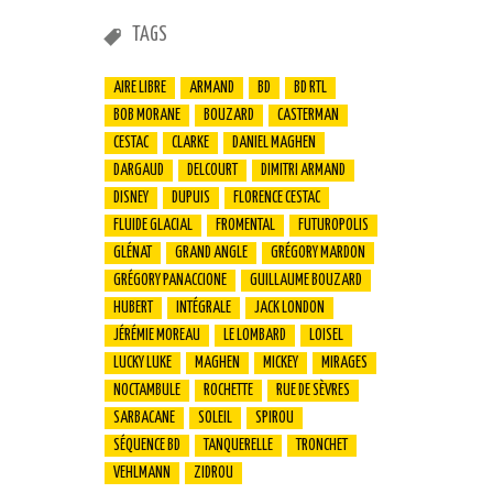
TAGS
AIRE LIBRE
ARMAND
BD
BD RTL
BOB MORANE
BOUZARD
CASTERMAN
CESTAC
CLARKE
DANIEL MAGHEN
DARGAUD
DELCOURT
DIMITRI ARMAND
DISNEY
DUPUIS
FLORENCE CESTAC
FLUIDE GLACIAL
FROMENTAL
FUTUROPOLIS
GLÉNAT
GRAND ANGLE
GRÉGORY MARDON
GRÉGORY PANACCIONE
GUILLAUME BOUZARD
HUBERT
INTÉGRALE
JACK LONDON
JÉRÉMIE MOREAU
LE LOMBARD
LOISEL
LUCKY LUKE
MAGHEN
MICKEY
MIRAGES
NOCTAMBULE
ROCHETTE
RUE DE SÈVRES
SARBACANE
SOLEIL
SPIROU
SÉQUENCE BD
TANQUERELLE
TRONCHET
VEHLMANN
ZIDROU