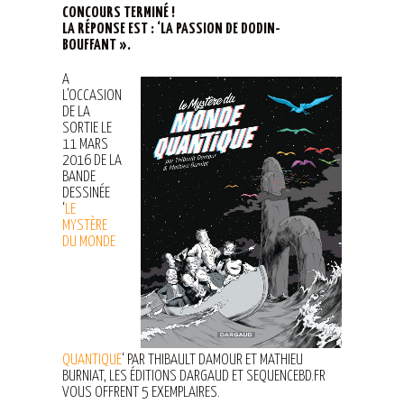
CONCOURS TERMINÉ !
LA RÉPONSE EST : ‘LA PASSION DE DODIN-
BOUFFANT ».
A
L’OCCASION
DE LA
SORTIE LE
11 MARS
2016 DE LA
BANDE
DESSINÉE
‘
LE
MYSTÈRE
DU MONDE
QUANTIQUE
‘ PAR THIBAULT DAMOUR ET MATHIEU
BURNIAT, LES ÉDITIONS DARGAUD ET SEQUENCEBD.FR
VOUS OFFRENT 5 EXEMPLAIRES.