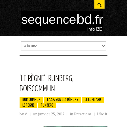
‘LE RÈGNE’. RUNBERG,
BOISCOMMUN.
BOISCOMMUN
LA SAISON DES DÉMONS
LE LOMBARD
LE RÈGNE
RUNBERG
by
vl
|
on janvier 25, 2017
|
in
Entretiens
|
Like it