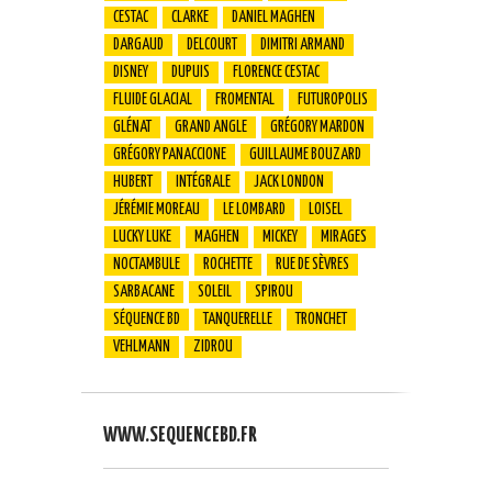
CESTAC
CLARKE
DANIEL MAGHEN
DARGAUD
DELCOURT
DIMITRI ARMAND
DISNEY
DUPUIS
FLORENCE CESTAC
FLUIDE GLACIAL
FROMENTAL
FUTUROPOLIS
GLÉNAT
GRAND ANGLE
GRÉGORY MARDON
GRÉGORY PANACCIONE
GUILLAUME BOUZARD
HUBERT
INTÉGRALE
JACK LONDON
JÉRÉMIE MOREAU
LE LOMBARD
LOISEL
LUCKY LUKE
MAGHEN
MICKEY
MIRAGES
NOCTAMBULE
ROCHETTE
RUE DE SÈVRES
SARBACANE
SOLEIL
SPIROU
SÉQUENCE BD
TANQUERELLE
TRONCHET
VEHLMANN
ZIDROU
WWW.SEQUENCEBD.FR