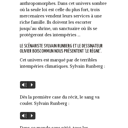
anthropomorphes. Dans cet univers sombre
où la seule loi est celle du plus fort, trois
mercenaires vendent leurs services à une
riche famille. Ils doivent les escorter
jusqu’au shrine, un sanctuaire où ils se
protégeront des intempéries …
LE SCÉNARISTE SYLVAIN RUNBERG ET LE DESSINATEUR
OLIVIER BOISCOMMUN NOUS PRÉSENTENT ‘LE RÈGNE’.
Cet univers est marqué par de terribles
intempéries climatiques. Sylvain Runberg :
Lecteur
Vm
P
audio
Dès la première case du récit, le sang va
couler. Sylvain Runberg :
Lecteur
Vm
P
audio
Dans ce monde sans pitié, tous les