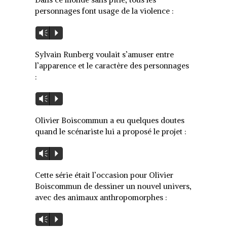
personnages font usage de la violence :
Lecteur
Vm
P
audio
Sylvain Runberg voulait s’amuser entre
l’apparence et le caractère des personnages
:
Lecteur
Vm
P
audio
Olivier Boiscommun a eu quelques doutes
quand le scénariste lui a proposé le projet :
Lecteur
Vm
P
audio
Cette série était l’occasion pour Olivier
Boiscommun de dessiner un nouvel univers,
avec des animaux anthropomorphes :
Lecteur
Vm
P