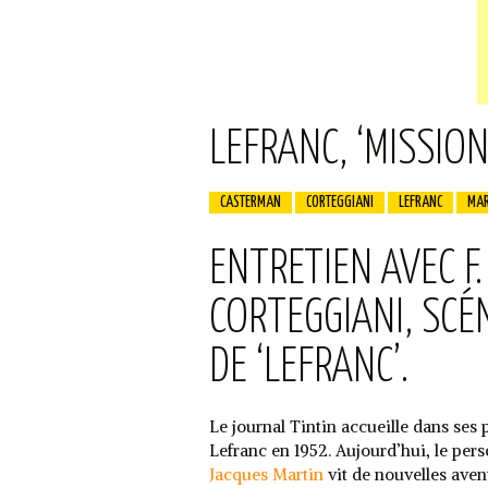
LEFRANC, ‘MISSIO
CASTERMAN
CORTEGGIANI
LEFRANC
MAR
ENTRETIEN AVEC F.
CORTEGGIANI, SCÉ
DE ‘LEFRANC’.
Le journal Tintin accueille dans ses
Lefranc en 1952. Aujourd’hui, le per
Jacques Martin
vit de nouvelles aven