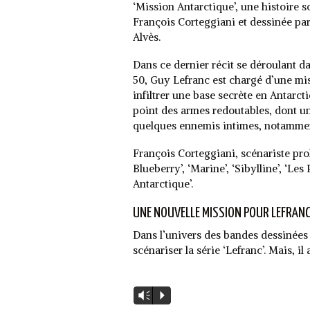
‘Mission Antarctique’, une histoire s
François Corteggiani et dessinée pa
Alvès.
Dans ce dernier récit se déroulant d
50, Guy Lefranc est chargé d’une miss
infiltrer une base secrète en Antarct
point des armes redoutables, dont un
quelques ennemis intimes, notamment
François Corteggiani, scénariste proli
Blueberry’, ‘Marine’, ‘Sibylline’, ‘Le
Antarctique’.
UNE NOUVELLE MISSION POUR LEFRAN
Dans l’univers des bandes dessinées
scénariser la série ‘Lefranc’. Mais, i
Lecteur
Vm
P
audio