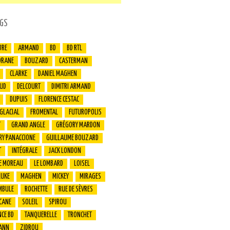
GS
BRE
ARMAND
BD
BD RTL
ORANE
BOUZARD
CASTERMAN
CLARKE
DANIEL MAGHEN
UD
DELCOURT
DIMITRI ARMAND
DUPUIS
FLORENCE CESTAC
 GLACIAL
FROMENTAL
FUTUROPOLIS
T
GRAND ANGLE
GRÉGORY MARDON
RY PANACCIONE
GUILLAUME BOUZARD
T
INTÉGRALE
JACK LONDON
E MOREAU
LE LOMBARD
LOISEL
LUKE
MAGHEN
MICKEY
MIRAGES
MBULE
ROCHETTE
RUE DE SÈVRES
CANE
SOLEIL
SPIROU
CE BD
TANQUERELLE
TRONCHET
ANN
ZIDROU