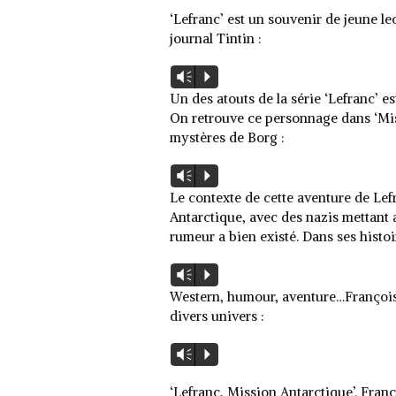
‘Lefranc’ est un souvenir de jeune le
journal Tintin :
Lecteur
Vm
P
audio
Un des atouts de la série ‘Lefranc’ es
On retrouve ce personnage dans ‘Mis
mystères de Borg :
Lecteur
Vm
P
audio
Le contexte de cette aventure de Lef
Antarctique, avec des nazis mettant 
rumeur a bien existé. Dans ses histoir
Lecteur
Vm
P
audio
Western, humour, aventure…François 
divers univers :
Lecteur
Vm
P
audio
‘Lefranc, Mission Antarctique’. Fran