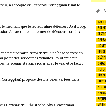
cteur, à l’époque où François Corteggiani lisait le
TA
AIRE LI
t le méchant que le lecteur aime détester : Axel Borg.
BOB M
sion Antarctique’ et permet de découvrir un des
CESTAC
DARGA
DISNEY
FLUIDE
ranc peut paraitre surprenant : une base secrète en
au point des soucoupes volantes. Pourtant cette
GLÉNA
es, le scénariste aime jouer avec le vrai et le faux :
GRÉGO
HUBER
JÉRÉMI
Corteggiani propose des histoires variées dans
LUCKY 
NOCTA
SARBA
SÉQUEN
çois Corteggiani, Christophe Alvès. casterman
VEHLM