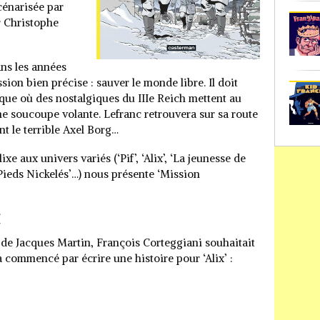
cénarisée par
r Christophe
ans les années
ion bien précise : sauver le monde libre. Il doit
ique où des nostalgiques du IIIe Reich mettent au
e soucoupe volante. Lefranc retrouvera sur sa route
 le terrible Axel Borg…
xe aux univers variés (‘Pif’, ‘Alix’, ‘La jeunesse de
s Pieds Nickelés’…) nous présente ‘Mission
C
 de Jacques Martin, François Corteggiani souhaitait
l a commencé par écrire une histoire pour ‘Alix’ :