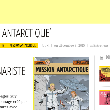
N ANTARCTIQUE’
by
vl
|
on décembre 8, 2015
|
in
Entretiens
TIN
MISSION ANTARCTIQUE
DE
NARISTE
 pages Guy
sonnage créé par
tures avec