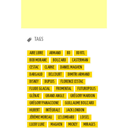
TAGS
AIRE LIBRE
ARMAND
BD
BD RTL
BOB MORANE
BOUZARD
CASTERMAN
CESTAC
CLARKE
DANIEL MAGHEN
DARGAUD
DELCOURT
DIMITRI ARMAND
DISNEY
DUPUIS
FLORENCE CESTAC
FLUIDE GLACIAL
FROMENTAL
FUTUROPOLIS
GLÉNAT
GRAND ANGLE
GRÉGORY MARDON
GRÉGORY PANACCIONE
GUILLAUME BOUZARD
HUBERT
INTÉGRALE
JACK LONDON
JÉRÉMIE MOREAU
LE LOMBARD
LOISEL
LUCKY LUKE
MAGHEN
MICKEY
MIRAGES