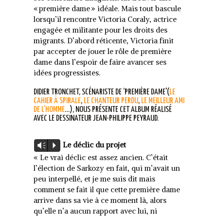
« première dame » idéale. Mais tout bascule
lorsqu’il rencontre Victoria Coraly, actrice
engagée et militante pour les droits des
migrants. D’abord réticente, Victoria finit
par accepter de jouer le rôle de première
dame dans l’espoir de faire avancer ses
idées progressistes.
DIDIER TRONCHET, SCÉNARISTE DE ‘PREMIÈRE DAME'(
LE
CAHIER À SPIRALE
,
LE CHANTEUR PERDU
,
LE MEILLEUR AMI
DE L’HOMME
…), NOUS PRÉSENTE CET ALBUM RÉALISÉ
AVEC LE DESSINATEUR JEAN-PHILIPPE PEYRAUD.
Lecteur
Le déclic du projet
Vm
P
audio
« Le vrai déclic est assez ancien. C’était
l’élection de Sarkozy en fait, qui m’avait un
peu interpellé, et je me suis dit mais
comment se fait il que cette première dame
arrive dans sa vie à ce moment là, alors
qu’elle n’a aucun rapport avec lui, ni