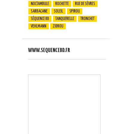
NOCTAMBULE
ROCHETTE
RUE DE SÈVRES
SARBACANE
SOLEIL
SPIROU
SÉQUENCE BD
TANQUERELLE
TRONCHET
VEHLMANN
ZIDROU
WWW.SEQUENCEBD.FR