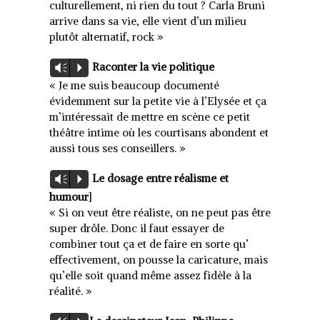
culturellement, ni rien du tout ? Carla Bruni
arrive dans sa vie, elle vient d’un milieu
plutôt alternatif, rock »
Lecteur
Raconter la vie politique
Vm
P
audio
« Je me suis beaucoup documenté
évidemment sur la petite vie à l’Elysée et ça
m’intéressait de mettre en scène ce petit
théâtre intime où les courtisans abondent et
aussi tous ses conseillers. »
Lecteur
Le dosage entre réalisme et
Vm
P
audio
humour
]
« Si on veut être réaliste, on ne peut pas être
super drôle. Donc il faut essayer de
combiner tout ça et de faire en sorte qu’
effectivement, on pousse la caricature, mais
qu’elle soit quand même assez fidèle à la
réalité. »
Lecteur