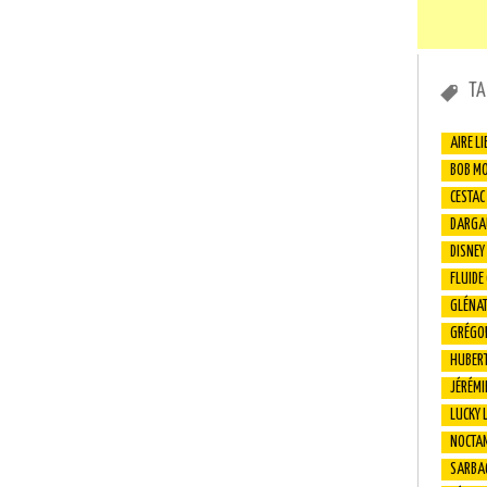
TA
AIRE LI
BOB M
CESTAC
DARGA
DISNEY
FLUIDE
GLÉNA
GRÉGO
HUBER
JÉRÉMI
LUCKY 
NOCTA
SARBA