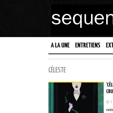
A LA UNE
ENTRETIENS
EX
CÉLESTE
‘CÉ
CRU
vl
|
ent