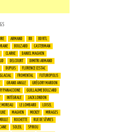
GS
BRE
ARMAND
BD
BD RTL
ORANE
BOUZARD
CASTERMAN
CLARKE
DANIEL MAGHEN
UD
DELCOURT
DIMITRI ARMAND
DUPUIS
FLORENCE CESTAC
 GLACIAL
FROMENTAL
FUTUROPOLIS
T
GRAND ANGLE
GRÉGORY MARDON
RY PANACCIONE
GUILLAUME BOUZARD
T
INTÉGRALE
JACK LONDON
E MOREAU
LE LOMBARD
LOISEL
LUKE
MAGHEN
MICKEY
MIRAGES
MBULE
ROCHETTE
RUE DE SÈVRES
CANE
SOLEIL
SPIROU