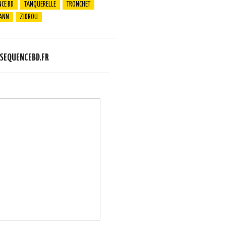
CE BD
TANQUERELLE
TRONCHET
ANN
ZIDROU
EQUENCEBD.FR