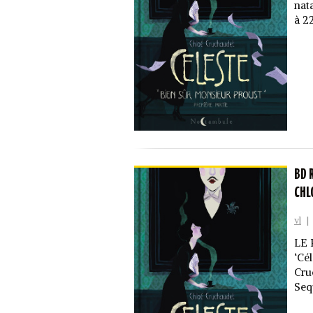
nat
à 2
BD 
CHL
vl
|
LE 
‘Cé
Cru
Seq