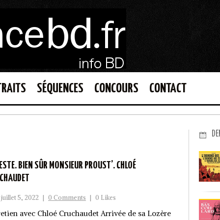
TRAITS
SÉQUENCES
CONCOURS
CONTACT
DE
LESTE. BIEN SÛR MONSIEUR PROUST’. CHLOÉ
CHAUDET
juillet 5, 2022
|
0 Comments
|
0 Likes
retien avec Chloé Cruchaudet Arrivée de sa Lozère