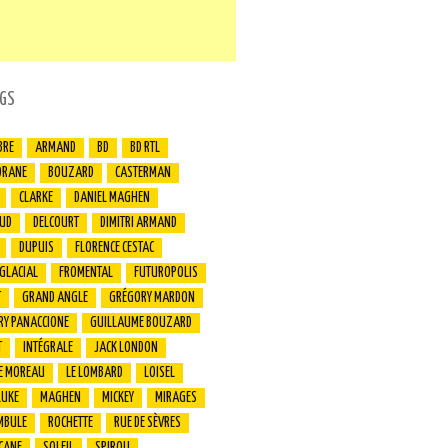
GS
BRE
ARMAND
BD
BD RTL
ORANE
BOUZARD
CASTERMAN
CLARKE
DANIEL MAGHEN
UD
DELCOURT
DIMITRI ARMAND
DUPUIS
FLORENCE CESTAC
 GLACIAL
FROMENTAL
FUTUROPOLIS
T
GRAND ANGLE
GRÉGORY MARDON
RY PANACCIONE
GUILLAUME BOUZARD
T
INTÉGRALE
JACK LONDON
E MOREAU
LE LOMBARD
LOISEL
LUKE
MAGHEN
MICKEY
MIRAGES
MBULE
ROCHETTE
RUE DE SÈVRES