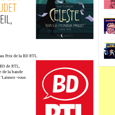
UDET
EIL,
 au Prix de la BD RTL.
e BD de RTL,
e de la bande
n ‘Laissez-vous