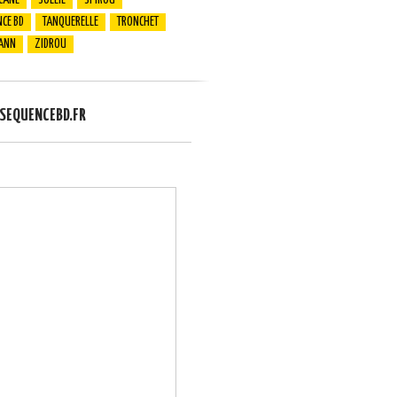
CANE
SOLEIL
SPIROU
CE BD
TANQUERELLE
TRONCHET
ANN
ZIDROU
EQUENCEBD.FR