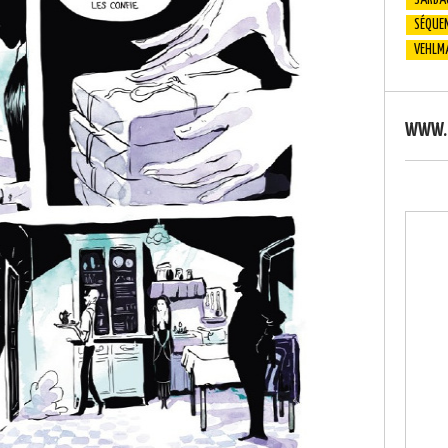
SARBA
SÉQUEN
VEHLM
WWW.S