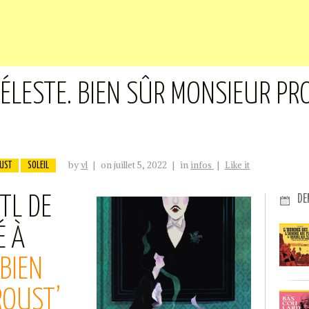
‘CÉLESTE. BIEN SÛR MONSIEUR PR
by
vl
|
on juillet 5, 2022
|
in
infos
|
Like it
UST
SOLEIL
DE
RTL DE
É À
 BIEN
ROUST’