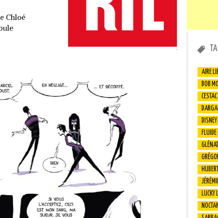
de Chloé
bule
TA
AIRE LI
BOB M
CESTAC
DARGA
DISNEY
FLUIDE
GLÉNA
GRÉGO
HUBER
JÉRÉMI
LUCKY 
NOCTA